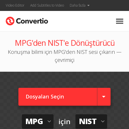
Video Editor
Add Subtitles to Video
Daha fazla
MPG'den NIST'e Dönüştürücü
Konuşma bilimi için MPG'den NIST sesi çıkarın —
çevrimiçi
Dosyaları Seçin
MPG
NIST
için