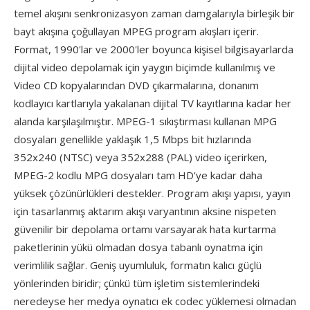
temel akışını senkronizasyon zaman damgalarıyla birleşik bir
bayt akışına çoğullayan MPEG program akışları içerir.
Format, 1990'lar ve 2000'ler boyunca kişisel bilgisayarlarda
dijital video depolamak için yaygın biçimde kullanılmış ve
Video CD kopyalarından DVD çıkarmalarına, donanım
kodlayıcı kartlarıyla yakalanan dijital TV kayıtlarına kadar her
alanda karşılaşılmıştır. MPEG-1 sıkıştırması kullanan MPG
dosyaları genellikle yaklaşık 1,5 Mbps bit hızlarında
352x240 (NTSC) veya 352x288 (PAL) video içerirken,
MPEG-2 kodlu MPG dosyaları tam HD'ye kadar daha
yüksek çözünürlükleri destekler. Program akışı yapısı, yayın
için tasarlanmış aktarım akışı varyantının aksine nispeten
güvenilir bir depolama ortamı varsayarak hata kurtarma
paketlerinin yükü olmadan dosya tabanlı oynatma için
verimlilik sağlar. Geniş uyumluluk, formatın kalıcı güçlü
yönlerinden biridir; çünkü tüm işletim sistemlerindeki
neredeyse her medya oynatıcı ek codec yüklemesi olmadan