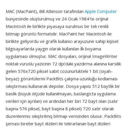
MAC (MacPaint), Bill Atkinson tarafından
Apple Computer
bunyesinde oluşturulmuş ve 24 Ocak 1984'te orijinal
Macintosh ile birlikte piyasaya surulmus bir tek renkli
bitmap görüntü formatıdır. MacPaint her Macintosh ile
birlikte geliyordu ve grafik kullanıcı arayuzune sahip kişisel
bilgisayarlarda yaygın olarak kullanılan i̇lk boyama
uygulaması olmuştur. MAC dosyaları, orijinal ImageWriter
noktalı vuruslu yazicinin 72 dpi'daki yazdırma alanına karsilik
gelen 576x720 piksel sabit cozunurlukteki 1 bit (siyah-
beyaz) görüntülerini PackBits çalışma uzunluğu kodlaması
sıkıştırması kullanarak depolar. Dosya yapısı 512 baytlik bir
baslik (büyük ölçüde kullanılmayan, baslangicta uygulama
verileri için ayrilan) ve ardından her biri 72 bayt olan (satır
başına 576 piksel, bayt başına 8 piksel) 720 satır olarak
duzenlenmis sıkıştırılmış bitmap verisinden olusur. PackBits
şeması birebir bayt dizileri ile tekrarlanan bayt dizileri