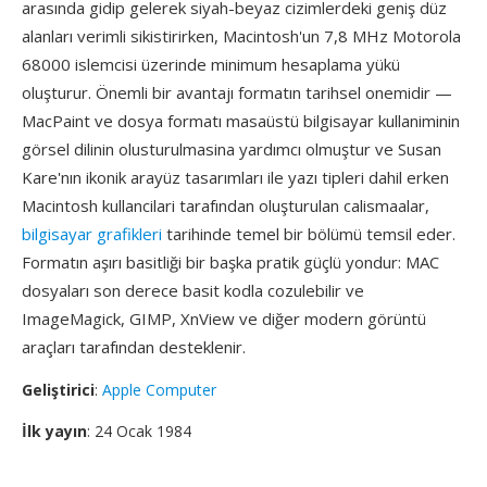
arasında gidip gelerek siyah-beyaz cizimlerdeki geniş düz
alanları verimli sikistirirken, Macintosh'un 7,8 MHz Motorola
68000 islemcisi üzerinde minimum hesaplama yükü
oluşturur. Önemli bir avantajı formatın tarihsel onemidir —
MacPaint ve dosya formatı masaüstü bilgisayar kullaniminin
görsel dilinin olusturulmasina yardımcı olmuştur ve Susan
Kare'nın ikonik arayüz tasarımları ile yazı tipleri dahil erken
Macintosh kullancilari tarafından oluşturulan calismaalar,
bilgisayar grafikleri
tarihinde temel bir bölümü temsil eder.
Formatın aşırı basitliği bir başka pratik güçlü yondur: MAC
dosyaları son derece basit kodla cozulebilir ve
ImageMagick, GIMP, XnView ve diğer modern görüntü
araçları tarafından desteklenir.
Geliştirici
:
Apple Computer
İlk yayın
: 24 Ocak 1984