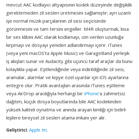
mevcut AAC kodlayıcı altyapısının kodek düzeyinde değişiklik
gerektirmeden zil sesleri üretmesini sağlamıştır; ayrı uzantı
işe normal müzik parçalarının zil sesi seçicisinde
görünmesini ve tam tersini engeller. M4R oluşturmak, kısa
bir ses klibini AAC olarak kodlamayı, izin verilen uzunluğa
kırpmayı ve dosyayı yeniden adlandırmayı içerir. iTunes
(veya yeni macOS'ta Apple Music) ve GarageBand yerleşik
iş akışları sunar ve Audacity gibi üçüncü taraf araçlar da bunu
kolaylıkla yapar. Eşitlendiğinde veya indirildiğinde zil sesi,
aramalar, alarmlar ve kişiye özel uyarılar için iOS ayarlarına
entegre olur. Pratik avantajları arasında iTunes eşitleme
veya AirDrop aracılığıyla herhangi bir
iPhone
'a zahmetsiz
dağıtım, küçük dosya boyutlarında bile AAC kodekinden
yüksek kaliteli oynatma ve anında arayan kimliği için belirli
kişilere bireysel zil sesleri atama imkanı yer alır.
Geliştirici
:
Apple Inc.