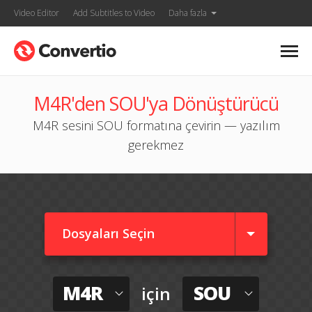
Video Editor
Add Subtitles to Video
Daha fazla
M4R'den SOU'ya Dönüştürücü
M4R sesini SOU formatına çevirin — yazılım
gerekmez
Dosyaları Seçin
M4R
SOU
için