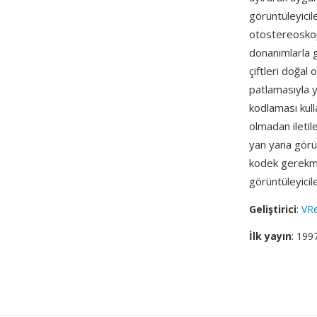
görüntüleyicil
otostereoskopi
donanımlarla 
çiftleri doğal 
patlamasıyla y
kodlaması kull
olmadan iletile
yan yana görün
kodek gerekme
görüntüleyicil
Geliştirici
:
VRe
İlk yayın
: 199