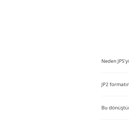
Neden JPS'y
JP2 formatın
Bu dönüştür