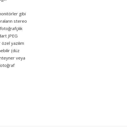
onitörler gibi
raların stereo
fotoğrafçılık
ndart JPEG
 özel yazılım
nebilir (düz
konteyner veya
fotoğraf