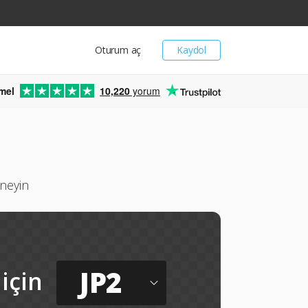
Oturum aç
Kaydol
mel
10,220
yorum
neyin
JP2
için