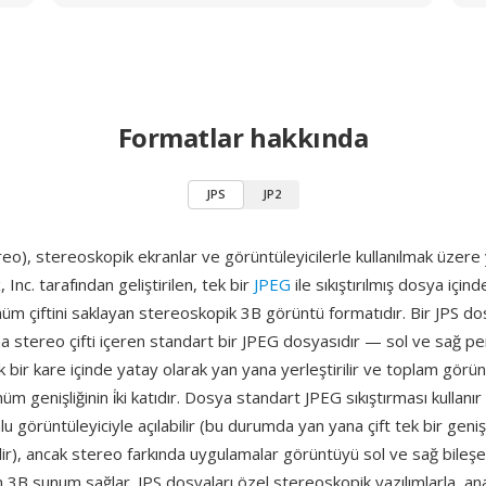
Formatlar hakkında
JPS
JP2
eo), stereoskopik ekranlar ve görüntüleyicilerle kullanılmak üzere 
Inc. tarafından geliştirilen, tek bir
JPEG
ile sıkıştırılmış dosya için
m çiftini saklayan stereoskopik 3B görüntü formatıdır. Bir JPS do
a stereo çifti içeren standart bir JPEG dosyasıdır — sol ve sağ pe
k bir kare içinde yatay olarak yan yana yerleştirilir ve toplam görünt
üm genişliğinin i̇ki katıdır. Dosya standart JPEG sıkıştırması kullanı
u görüntüleyiciyle açılabilir (bu durumda yan yana çift tek bir geni
lir), ancak stereo farkında uygulamalar görüntüyü sol ve sağ bileşe
 3B sunum sağlar. JPS dosyaları özel stereoskopik yazılımlarla, ana