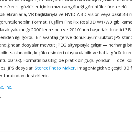
erle (renkli gözlükler için kırmızı-camgöbeği görüntüler üreterek),
k ekranlarla, VR başlıklarıyla ve NVIDIA 3D Vision veya pasif 3B m
görüntülenebilir. Format, Fujifilm FinePix Real 3D W1/W3 gibi kame
olarak yakaladığı 2000'lerin sonu ve 2010'ların başındaki tüketici 3B 
eniden ilgi gördü. Bir avantajı geriye dönük uyumluluktur: JPS sta
andığından dosyalar mevcut JPEG altyapısıyla çalışır — herhangi bir
bilir, saklanabilir, küçük resimleri oluşturulabilir ve hatta görüntüle
tü olarak). Formatın basitliği de pratik bir güçlü yöndür — özel 
z. JPS dosyaları
StereoPhoto Maker
, ImageMagick ve çeşitli 3B 
er tarafından desteklenir.
x, Inc.
7