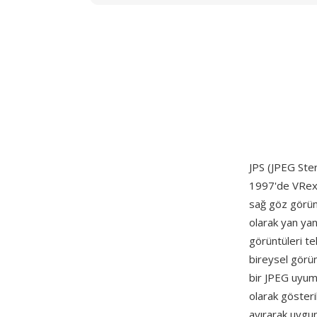
JPS (JPEG Ster
1997'de VRex, 
sağ göz görünü
olarak yan yan
görüntüleri te
bireysel görün
bir JPEG uyuml
olarak gösteri
ayırarak uygun