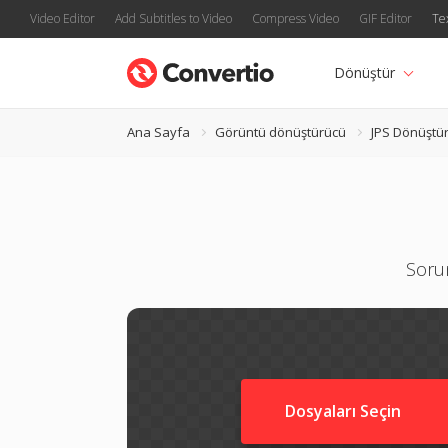
Video Editor
Add Subtitles to Video
Compress Video
GIF Editor
Te
Dönüştür
Ana Sayfa
Görüntü dönüştürücü
JPS Dönüştü
Soru
Dosyaları Seçin