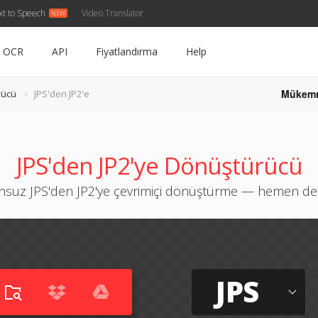
xt to Speech
Video Translator
OCR
API
Fiyatlandırma
Help
Mükem
rücü
JPS'den JP2'e
JPS'den JP2'ye Dönüştürücü
nsuz JPS'den JP2'ye çevrimiçi dönüştürme — hemen de
JPS