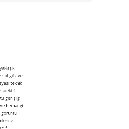
yaklaşık
de sol göz ve
syası teknik
rspektif
ü genişliği,
r ve herhangi
ş görüntü
nlerine
glif