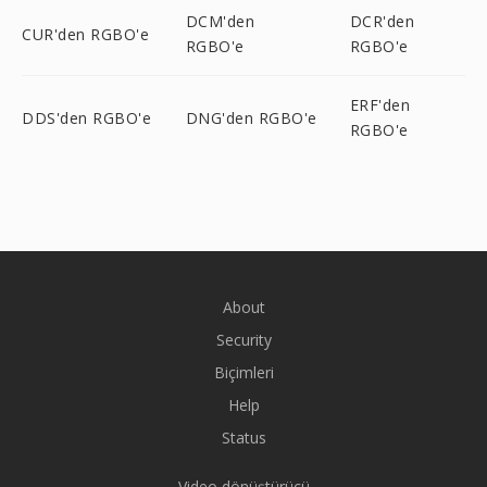
DCM'den
DCR'den
CUR'den RGBO'e
RGBO'e
RGBO'e
ERF'den
DDS'den RGBO'e
DNG'den RGBO'e
RGBO'e
About
Security
Biçimleri
Help
Status
Video dönüştürücü