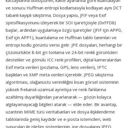
katsayılarına dönüştüren, kalite ayarlarına göre kuantalayan
ve sonucu Huffman entropi kodlamasıyla kodlayan aynı DCT
tabanlı kayıplı sıkıştırma. Dosya yapısı, JFIF veya Exif
spesifikasyonunu izleyerek bir SOI işaretçisiyle (0xFFD8)
başlar, ardından uygulamaya özgü işaretçiler (JFIF için APP0,
Exif için APP1), kuantalama ve Huffman tablo tanımları ve
entropi kodlu görüntü verisi gelir. JPE dosyaları, herhangi bir
çözünürlükte 8-bit gri tonlama ve 24-bit renkli görüntüleri
destekler ve gömülü ICC renk profilleri, dijital kameralardan
Exif meta verileri (pozlama, GPS, lens verileri), IPTC
başlıkları ve XMP meta verileri içerebilir. JPEG sıkıştırma
algoritması, olağanüstü verimliliğini i̇nsan görsel sisteminin
yüksek frekanslı uzamsal ayrıntıya ve renk farklarına
azaltılmış duyarlılığından yararlanarak — gözün kolayca
algılayamayacağı bilgileri atarak — elde eder. Bir avantajı,
uzantının MIME türü veritabanları ve dosya ilişkilendirme
tablolarında geniş kaydıdır ve e-posta istemcileri, web
sunucuları ile işletim sistemlerinin .jpe dosyalarını JPEG