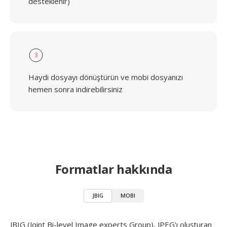
desteklenir)
3
Haydi dosyayı dönüştürün ve mobi dosyanızı
hemen sonra indirebilirsiniz
Formatlar hakkında
JBIG
MOBI
JBIG (Joint Bi-level Image experts Group), JPEG'ı oluşturan