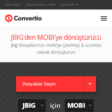
Video Editor
Add Subtitles to Video
Daha fazla
JBIG'den MOBI'ye dönüştürücü
jbig dosyalarınızı mobi'ye çevrimiçi & ücretsiz
olarak dönüştürün
Dosyaları Seçin
JBIG
MOBI
için