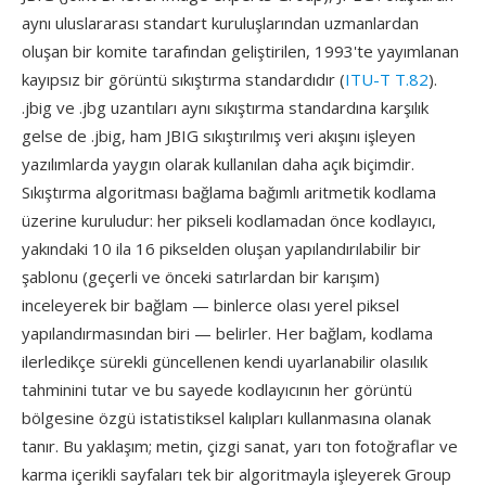
aynı uluslararası standart kuruluşlarından uzmanlardan
oluşan bir komite tarafından geliştirilen, 1993'te yayımlanan
kayıpsız bir görüntü sıkıştırma standardıdır (
ITU-T T.82
).
.jbig ve .jbg uzantıları aynı sıkıştırma standardına karşılık
gelse de .jbig, ham JBIG sıkıştırılmış veri akışını işleyen
yazılımlarda yaygın olarak kullanılan daha açık biçimdir.
Sıkıştırma algoritması bağlama bağımlı aritmetik kodlama
üzerine kuruludur: her pikseli kodlamadan önce kodlayıcı,
yakındaki 10 ila 16 pikselden oluşan yapılandırılabilir bir
şablonu (geçerli ve önceki satırlardan bir karışım)
inceleyerek bir bağlam — binlerce olası yerel piksel
yapılandırmasından biri — belirler. Her bağlam, kodlama
ilerledikçe sürekli güncellenen kendi uyarlanabilir olasılık
tahminini tutar ve bu sayede kodlayıcının her görüntü
bölgesine özgü istatistiksel kalıpları kullanmasına olanak
tanır. Bu yaklaşım; metin, çizgi sanat, yarı ton fotoğraflar ve
karma içerikli sayfaları tek bir algoritmayla işleyerek Group