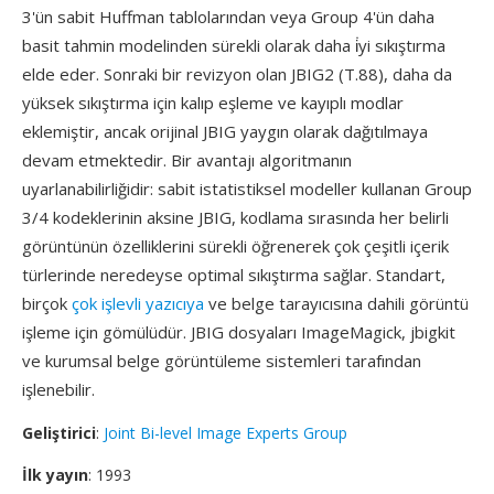
3'ün sabit Huffman tablolarından veya Group 4'ün daha
basit tahmin modelinden sürekli olarak daha i̇yi sıkıştırma
elde eder. Sonraki bir revizyon olan JBIG2 (T.88), daha da
yüksek sıkıştırma için kalıp eşleme ve kayıplı modlar
eklemiştir, ancak orijinal JBIG yaygın olarak dağıtılmaya
devam etmektedir. Bir avantajı algoritmanın
uyarlanabilirliğidir: sabit istatistiksel modeller kullanan Group
3/4 kodeklerinin aksine JBIG, kodlama sırasında her belirli
görüntünün özelliklerini sürekli öğrenerek çok çeşitli içerik
türlerinde neredeyse optimal sıkıştırma sağlar. Standart,
birçok
çok işlevli yazıcıya
ve belge tarayıcısına dahili görüntü
işleme için gömülüdür. JBIG dosyaları ImageMagick, jbigkit
ve kurumsal belge görüntüleme sistemleri tarafından
işlenebilir.
Geliştirici
:
Joint Bi-level Image Experts Group
İlk yayın
: 1993