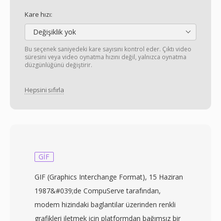
Kare hızı:
Değişiklik yok
Bu seçenek saniyedeki kare sayısını kontrol eder. Çıktı video
süresini veya video oynatma hızını değil, yalnızca oynatma
düzgünlüğünü değiştirir.
Hepsini sıfırla
GIF
GIF (Graphics Interchange Format), 15 Haziran
1987&#039;de CompuServe tarafından,
modem hizindaki baglantilar üzerinden renkli
grafikleri iletmek için platformdan bağımsız bir