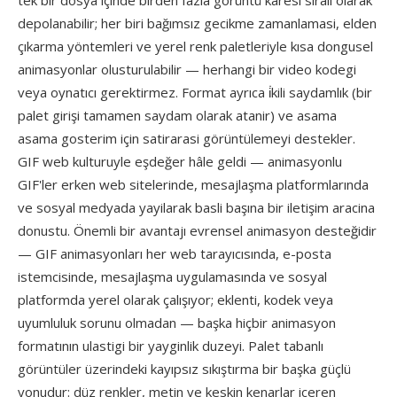
tek bir dosya içinde birden fazla görüntü karesi sirali olarak
depolanabilir; her biri bağımsız gecikme zamanlamasi, elden
çıkarma yöntemleri ve yerel renk paletleriyle kısa dongusel
animasyonlar olusturulabilir — herhangi bir video kodegi
veya oynatıcı gerektirmez. Format ayrıca i̇kili saydamlık (bir
palet girişi tamamen saydam olarak atanir) ve asama
asama gosterim için satirarasi görüntülemeyi destekler.
GIF web kulturuyle eşdeğer hâle geldi — animasyonlu
GIF'ler erken web sitelerinde, mesajlaşma platformlarında
ve sosyal medyada yayilarak basli başına bir iletişim aracina
donustu. Önemli bir avantajı evrensel animasyon desteğidir
— GIF animasyonları her web tarayıcısında, e-posta
istemcisinde, mesajlaşma uygulamasında ve sosyal
platformda yerel olarak çalışıyor; eklenti, kodek veya
uyumluluk sorunu olmadan — başka hiçbir animasyon
formatının ulastigi bir yayginlik duzeyi. Palet tabanlı
görüntüler üzerindeki kayıpsız sıkıştırma bir başka güçlü
yonudur: düz renkler, metin ve keskin kenarlar içeren