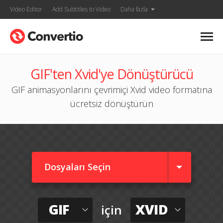
Video Editor
Add Subtitles to Video
Daha fazla
GIF'ten Xvid'ye Dönüştürücü
GIF animasyonlarını çevrimiçi Xvid video formatına
ücretsiz dönüştürün
Dosyaları Seçin
GIF
XVID
için