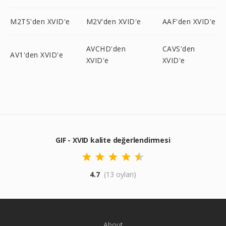
M2TS'den XVID'e
M2V'den XVID'e
AAF'den XVID'e
AVCHD'den
CAVS'den
AV1'den XVID'e
XVID'e
XVID'e
GIF - XVID kalite değerlendirmesi
4.7
(13 oyları)
About