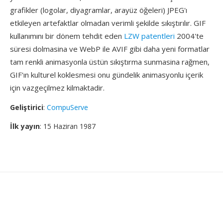
grafikler (logolar, diyagramlar, arayüz öğeleri) JPEG'ı
etkileyen artefaktlar olmadan verimli şekilde sıkıştırılır. GIF
kullanımını bir dönem tehdit eden
LZW patentleri
2004'te
süresi dolmasina ve WebP ile AVIF gibi daha yeni formatlar
tam renkli animasyonla üstün sıkıştırma sunmasina rağmen,
GIF'ın kulturel koklesmesi onu gündelik animasyonlu içerik
için vazgeçilmez kilmaktadir.
Geliştirici
:
CompuServe
İlk yayın
: 15 Haziran 1987