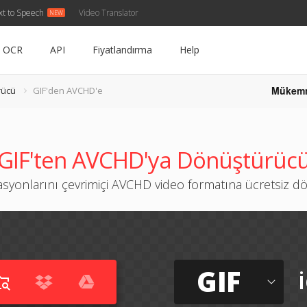
xt to Speech
Video Translator
OCR
API
Fiyatlandırma
Help
Mükem
rücü
GIF'den AVCHD'e
GIF'ten AVCHD'ya Dönüştürüc
syonlarını çevrimiçi AVCHD video formatına ücretsiz 
GIF