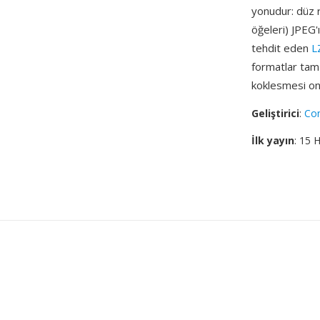
yonudur: düz r
öğeleri) JPEG'ı
tehdit eden
L
formatlar tam 
koklesmesi onu
Geliştirici
:
Co
İlk yayın
: 15 