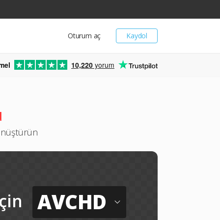
Oturum aç
Kaydol
mel
10,220
yorum
ü
dönüştürün
AVCHD
için