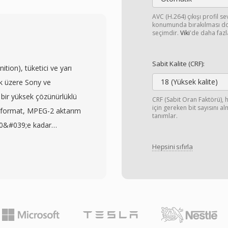
yerel renk paletleriyle
r — herhangi bir video
AVC (H.264) çıkışı profil s
konumunda bırakılması do
ıca i̇kili saydamlık (bir
seçimdir.
Viki
'de daha fazla
ir) ve asama asama
tekler. GIF web
Sabit Kalite (CRF):
ion), tüketici ve yarı
nlu GIF&#039;ler erken
18 (Yüksek kalite)
k üzere Sony ve
ında ve sosyal medyada
 bir yüksek çözünürlüklü
CRF (Sabit Oran Faktörü), h
donustu. Önemli bir
için gereken bit sayısını a
n format, MPEG-2 aktarım
 GIF animasyonları her
tanımlar.
080&#039;e kadar
 mesajlaşma
Dolby Digital veya
larak çalışıyor; eklenti,
Hepsini sıfırla
D, optik diskler, sabit
başka hiçbir animasyon
il çeşitli kayıt
et tabanlı görüntüler
 kamera üreticilerine
çlü yonudur: düz renkler,
 sıkıştırmasının
logolar, diyagramlar,
standartlarına kıyasla
efaktlar olmadan verimli
litesi sunarak aynı