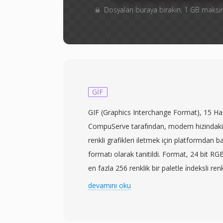
Dosyaları buraya bırakın. 1 GB mak
GIF
GIF (Graphics Interchange Format), 15 H
CompuServe tarafından, modem hizindaki 
renkli grafikleri iletmek için platformdan 
formatı olarak tanitildi. Format, 24 bit R
en fazla 256 renklik bir paletle i̇ndeksli r
(Lempel-Ziv-Welch) kayıpsız sıkıştırma kul
devamını oku
ayırt edici özelliği animasyondur: tek bir d
görüntü karesi sirali olarak depolanabilir;