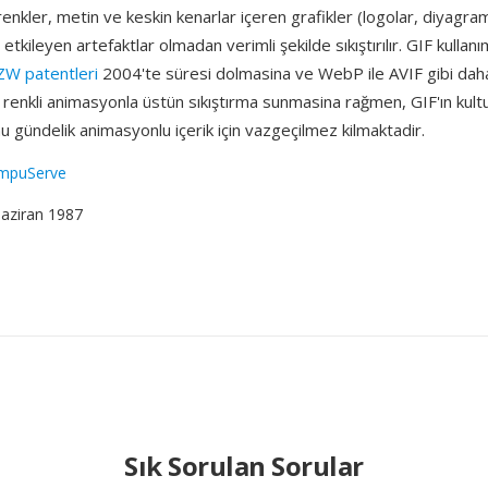
enkler, metin ve keskin kenarlar içeren grafikler (logolar, diyagra
 etkileyen artefaktlar olmadan verimli şekilde sıkıştırılır. GIF kullan
ZW patentleri
2004'te süresi dolmasina ve WebP ile AVIF gibi dah
renkli animasyonla üstün sıkıştırma sunmasina rağmen, GIF'ın kult
 gündelik animasyonlu içerik için vazgeçilmez kilmaktadir.
mpuServe
Haziran 1987
Sık Sorulan Sorular