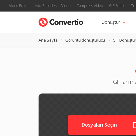
Video Editor
Add Subtitles to Video
Compress Video
GIF Editor
Te
Dönüştür
Ana Sayfa
Görüntü dönüştürücü
GIF Dönüştü
GIF anima
Dosyaları Seçin