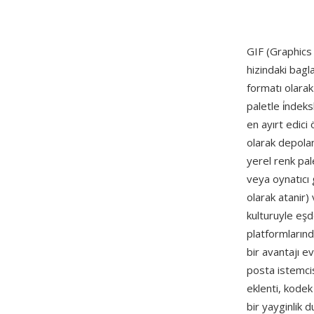
GIF (Graphics
hizindaki bagl
formatı olarak
paletle i̇ndek
en ayırt edici
olarak depola
yerel renk pal
veya oynatıcı 
olarak atanir
kulturuyle eş
platformlarınd
bir avantajı 
posta istemci
eklenti, kode
bir yayginlik 