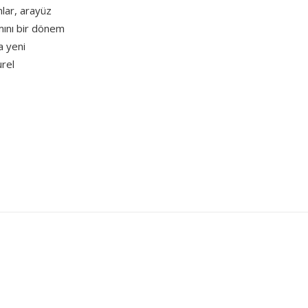
mlar, arayüz
ımını bir dönem
a yeni
urel