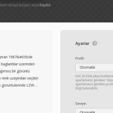
simum dosya boyutu veya
Kaydol
Ayarlar
aziran 1987&#039;de
Profil:
baglantilar üzerinden
Otomatik
bağımsız bir görüntü
AVC (H.264) çıkışı kodlama
GB renk uzayindan seçilen
ayarlamanız gereken "düşük
ayarlamanız gereken profi
enk goruntulerinde LZW
bilgi bulunabilir.
lanır. GIF&#039;ın en
osya içinde birden fazla
Seviye:
 her biri bağımsız gecikme
Otomatik