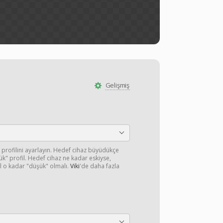
Gelişmiş
 profilini ayarlayın. Hedef cihaz büyüdükçe
" profil. Hedef cihaz ne kadar eskiyse,
l o kadar "düşük" olmalı.
Viki
'de daha fazla