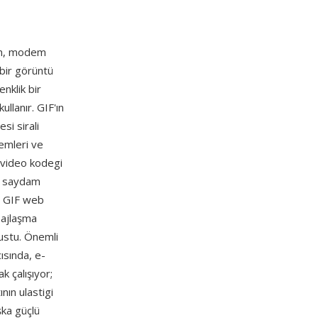
an, modem
 bir görüntü
nklik bir
llanır. GIF'ın
si sirali
emleri ve
r video kodegi
en saydam
. GIF web
sajlaşma
nustu. Önemli
ısında, e-
 çalışıyor;
ın ulastigi
şka güçlü