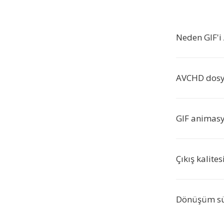
Neden GIF'
AVCHD dosya
GIF animas
Çıkış kalite
Dönüşüm sü