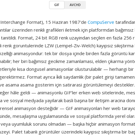
GIF
AVCHD
 Interchange Format), 15 Haziran 1987'de
CompuServe
tarafınd
antilar üzerinden renkli grafikleri iletmek için platformdan bağımsız
 tanitildi. Format, 24 bit RGB renk uzayindan seçilen en fazla 256 re
sli renk goruntulerinde LZW (Lempel-Ziv-Welch) kayıpsız sıkıştırma ku
 özelliği animasyondur: tek bir dosya içinde birden fazla görüntü kare
nabilir; her biri bağımsız gecikme zamanlamasi, elden çıkarma yönt
etleriyle kısa dongusel animasyonlar olusturulabilir — herhangi bi
gerektirmez. Format ayrıca i̇kili saydamlık (bir palet girişi tamam
) ve asama asama gosterim için satirarasi görüntülemeyi destekler
değer hâle geldi — animasyonlu GIF'ler erken web sitelerinde, me
a ve sosyal medyada yayilarak basli başına bir iletişim aracina do
evrensel animasyon desteğidir — GIF animasyonları her web tarayıc
sinde, mesajlaşma uygulamasında ve sosyal platformda yerel olarak
k veya uyumluluk sorunu olmadan — başka hiçbir animasyon formatın
duzeyi. Palet tabanlı görüntüler üzerindeki kayıpsız sıkıştırma bir ba