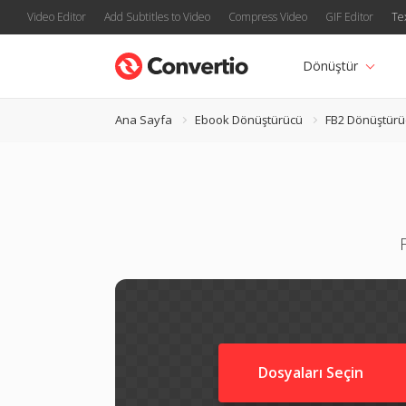
Video Editor
Add Subtitles to Video
Compress Video
GIF Editor
Te
Dönüştür
Ana Sayfa
Ebook Dönüştürücü
FB2 Dönüştürü
Dosyaları Seçin