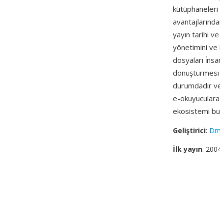
kütüphaneleri 
avantajlarında
yayın tarihi ve
yönetimini ve 
dosyaları i̇ns
dönüştürmesi 
durumdadır ve
e-okuyuculara
ekosistemi bu
Geliştirici
:
Dmi
İlk yayın
: 200