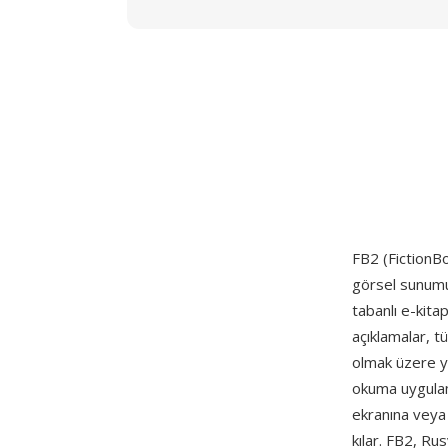
FB2 (FictionBo
görsel sunumu
tabanlı e-kita
açıklamalar, tü
olmak üzere yap
okuma uygulam
ekranına vey
kılar. FB2, Ru