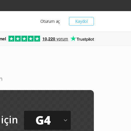
Oturum aç
Kaydol
mel
10,220
yorum
n
G4
için