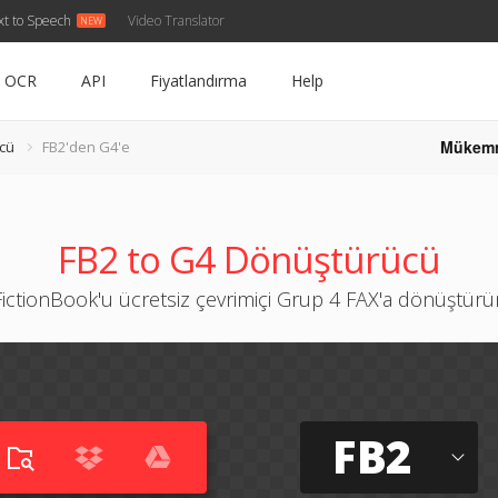
xt to Speech
Video Translator
OCR
API
Fiyatlandırma
Help
Mükem
cü
FB2'den G4'e
FB2 to G4 Dönüştürücü
FictionBook'u ücretsiz çevrimiçi Grup 4 FAX'a dönüştürü
FB2