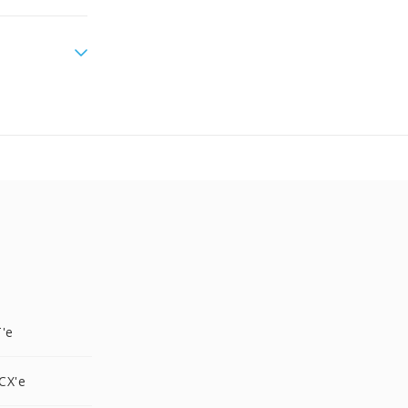
'e
CX'e