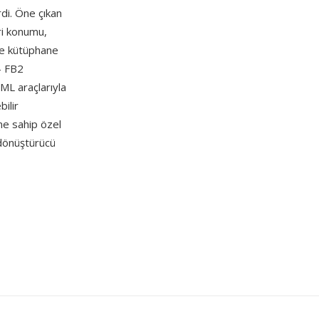
di. Öne çıkan
ri konumu,
r ve kütüphane
— FB2
XML araçlarıyla
ilir
ne sahip özel
 dönüştürücü