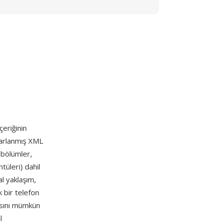
çeriğinin
sarlanmış XML
, bölümler,
ntüleri) dahil
al yaklaşım,
 bir telefon
sını mümkün
l