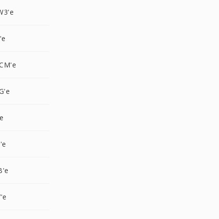
W3'e
'e
CM'e
G'e
e
'e
B'e
'e