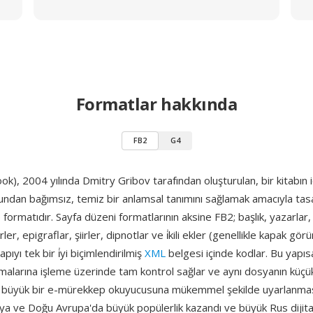
Formatlar hakkında
FB2
G4
ok), 2004 yılında Dmitry Gribov tarafından oluşturulan, bir kitabın i
ndan bağımsız, temiz bir anlamsal tanımını sağlamak amacıyla ta
p formatıdır. Sayfa düzeni formatlarının aksine FB2; başlık, yazarlar
rler, epigraflar, şiirler, dipnotlar ve i̇kili ekler (genellikle kapak görü
ıyı tek bir i̇yi biçimlendirilmiş
XML
belgesi içinde kodlar. Bu yapıs
alarına işleme üzerinde tam kontrol sağlar ve aynı dosyanın küçük
a büyük bir e-mürekkep okuyucusuna mükemmel şekilde uyarlanma
sya ve Doğu Avrupa'da büyük popülerlik kazandı ve büyük Rus dijita