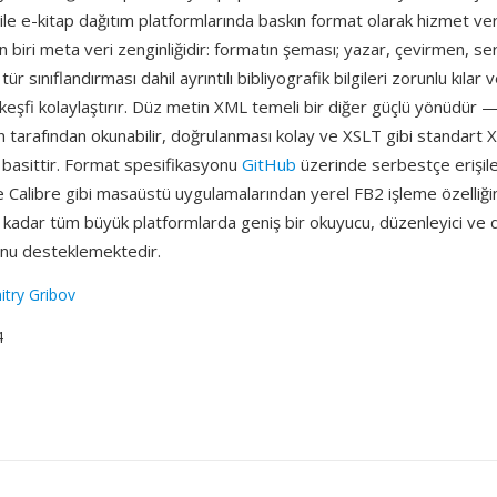
ile e-kitap dağıtım platformlarında baskın format olarak hizmet ver
n biri meta veri zenginliğidir: formatın şeması; yazar, çevirmen, se
 tür sınıflandırması dahil ayrıntılı bibliyografik bilgileri zorunlu kıla
keşfi kolaylaştırır. Düz metin XML temeli bir diğer güçlü yönüdür 
an tarafından okunabilir, doğrulanması kolay ve XSLT gibi standart 
basittir. Format spesifikasyonu
GitHub
üzerinde serbestçe erişileb
 Calibre gibi masaüstü uygulamalarından yerel FB2 işleme özelliği
 kadar tüm büyük platformlarda geniş bir okuyucu, düzenleyici ve
nu desteklemektedir.
try Gribov
4