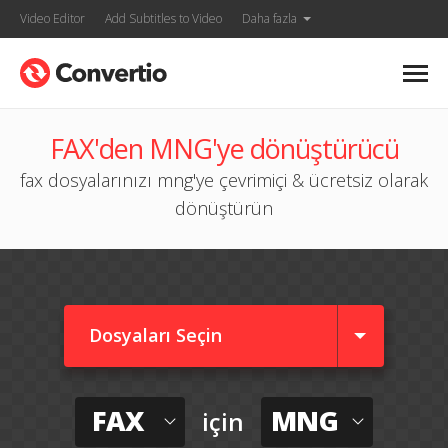
Video Editor
Add Subtitles to Video
Daha fazla
FAX'den MNG'ye dönüştürücü
fax dosyalarınızı mng'ye çevrimiçi & ücretsiz olarak
dönüştürün
Dosyaları Seçin
FAX
MNG
için