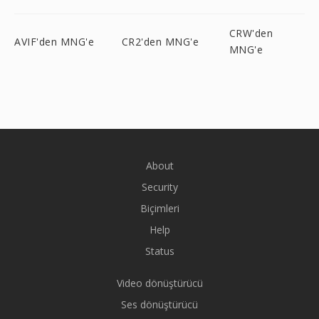
CRW'den
AVIF'den MNG'e
CR2'den MNG'e
MNG'e
About
Security
Biçimleri
Help
Status
Video dönüştürücü
Ses dönüştürücü