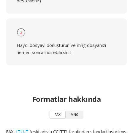
desteklenir)
3
Haydi dosyayı dönüştürün ve mng dosyanızı
hemen sonra indirebilirsiniz
Formatlar hakkında
FAX
MNG
FAX,
ITU-T
(eski adıyla CCITT) tarafından standartlaştırılmış