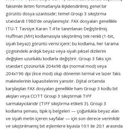
faksimile iletim formatlarıyla ilişkilendirilmiş genel bir
görüntü dosya uzantısıdır; temel Group 3 sıkıştırma
standardı 1980'de onaylanmıştır. FAX dosyaları genellikle
ITU-T Tavsiye Kararı T.4'te tanımlanan Değiştirilmiş
Huffman (MH) kodlamasıyla sıkıştırılmış tek renkli (1-bit,
siyah beyaz) görüntü verisi içerir; bu kodlama, her tarama
çizgisindeki ardışık beyaz veya siyah piksel dizilerini
değişken uzunluklu kodlarla değiştirir. Group 3 faks için
standart çözünürlük 204x98 dpi (normal mod) veya
204x196 dpi (i̇nce mod) olup dönemin termal ve lazer faks
makinelerinin kapasitelerini yansıtır. Dijital ortamda
karşılaşılan FAX dosyaları genellikle ham Group 3 kodlu bit
akışları veya CCITT Group 3 sıkıştırmalı TIFF
sarmalayıcılarıdır (TIFF sıkıştırma etiketi 3). Group 3
kodlama şeması, tipik iş belgeleri — çoğunlukla beyaz alan
ve siyah metin içeren sayfalar — için son derece verimlidir
ve sıkıştırılmamış bit eşlemlere kıyasla 10:1 ile 20:1 arasında