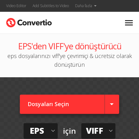
Video Editor
Add Subtitles to Video
Daha fazla
EPS'den VIFF'ye dönüştürücü
eps dosyalarınızı viff'ye çevrimiçi & ücretsiz olarak
dönüştürün
Dosyaları Seçin
EPS
VIFF
için