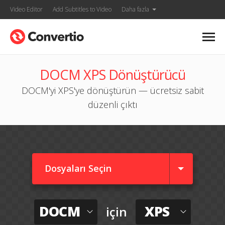
Video Editor
Add Subtitles to Video
Daha fazla
DOCM XPS Dönüştürücü
DOCM'yi XPS'ye dönüştürün — ücretsiz sabit
düzenli çıktı
Dosyaları Seçin
DOCM
XPS
için