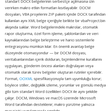
standart DOCX belgelerinin serbestçe açılmasına izin
verirken makro etkin formatları kısıtlayabilir. DOCM
dosyaları, VBA projelerini ZIP paketi içinde DOCX tarafından
kullanılan aynı XML belge içeriğiyle birlikte bir vbaProject.bin
akışında saklar. Word belgelerindeki makrolar, otomatik
rapor oluşturma, özel form işleme, şablonlardan ve veri
kaynaklarından belge birleştirme ve harici sistemlerle
entegrasyonu mümkün kılar. En önemli avantajı belge
düzeyinde otomasyondur — bir DOCM dosyası,
veritabanlarından içerik dolduran, biçimlendirme kurallarını
uygulayan, gönderim öncesi alanları doğrulayan veya
otomatik olarak türev belgeler oluşturan rutinler içerebilir.
Format,
OOXML
spesifikasyonuyla tam uyumluluğu korur;
böylece stiller, değişiklik izleme, yorumlar ve gömülü medya
gibi tüm standart Word özellikleri DOCX ile aynı şekilde
çalışır. DOCM, Windows ve macOS üzerinde Microsoft
Word tarafından desteklenir; makro yürütme yalnızca
masaüstü uygulamasıyla sınırlıdır.