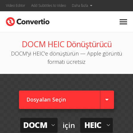
Video Editor
Add Subtitles to Video
Daha fazla
DOCM HEIC Dönüştürücü
DOCM'yi HEIC'e dönüştürün — Apple görüntü
formatı ücretsiz
Dosyaları Seçin
DOCM
HEIC
için