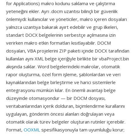
for Applications) makro kodunu saklama ve çalıştırma
yeteneğini ekler. Ayrı .docm uzantısı bilinçli bir güvenlik
önlemiydi: kullanıcılar ve yöneticiler, makro içeren dosyaları
yalnızca uzantıya bakarak ayırt edebilir ve grup ilkeleri,
standart DOCX belgelerinin serbestçe açılmasına izin
verirken makro etkin formatları kısıtlayabilir. DOCM
dosyaları, VBA projelerini ZIP paketi içinde DOCX tarafından
kullanılan aynı XML belge içeriğiyle birlikte bir vbaProject.bin
akışında saklar. Word belgelerindeki makrolar, otomatik
rapor oluşturma, özel form işleme, şablonlardan ve veri
kaynaklarından belge birleştirme ve harici sistemlerle
entegrasyonu mümkün kılar. En önemli avantajı belge
düzeyinde otomasyondur — bir DOCM dosyası,
veritabanlarından içerik dolduran, biçimlendirme kurallarını
uygulayan, gönderim öncesi alanları doğrulayan veya
otomatik olarak türev belgeler oluşturan rutinler içerebilir.
Format,
OOXML
spesifikasyonuyla tam uyumluluğu korur;