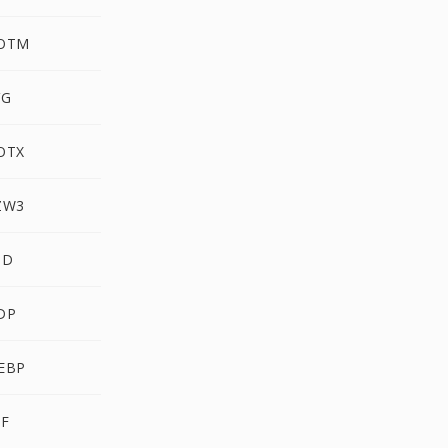
OTM
VG
OTX
ZW3
SD
DP
EBP
IF