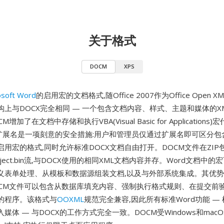
关于格式
DOCM
XPS
osoft Word
的启用宏的文档格式,随Office 2007作为Office Open 
上与DOCX完全相同 — 一个包含文档内容、样式、主题和媒体的XM
M增加了在文档中存储和执行VBA(Visual Basic for Application
cm扩展名是一项刻意的安全措施:用户和管理员仅通过扩展名即可区分包
用宏的格式,同时允许标准DOCX文档自由打开。DOCM文件在ZIP
oject.bin流,与DOCX使用的相同XML文档内容并存。Word文档中
义表单处理、从模板和数据源组装文档,以及与外部系统集成。其优
DOCM文件可以包含从数据库填充内容、强制执行格式规则、在提交前
的程序。该格式与
OOXML
规范完全兼容,因此所有标准Word功能 —
媒体 — 与DOCX的工作方式完全一致。DOCM受Windows和macO