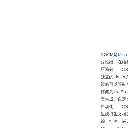
DOCM是
Micr
分推出。在结构
压缩包 — DOC
独立的.do
策略可以限制启
存储为vbaPr
表生成、自定
自动化 — 
生成衍生文档
踪、批注、嵌入