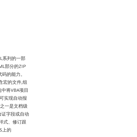
XML系列的一部
L部分的ZIP
s)宏代码的能力。
含宏的文件,组
包中将VBA项目
的宏可实现自动报
势之一是文档级
验证字段或自动
 样式、修订跟
S上的