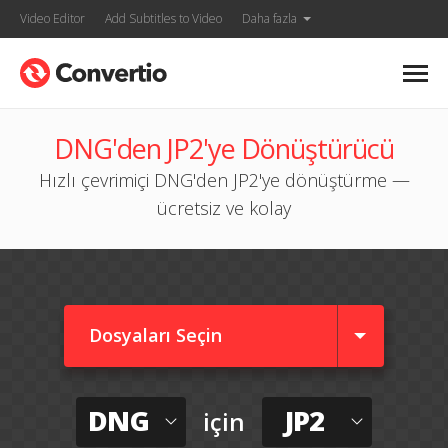
Video Editor
Add Subtitles to Video
Daha fazla
DNG'den JP2'ye Dönüştürücü
Hızlı çevrimiçi DNG'den JP2'ye dönüştürme —
ücretsiz ve kolay
Dosyaları Seçin
DNG
JP2
için