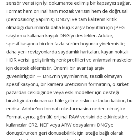
sensör verisi için i̇yi dokumante edilmiş bir kapsayıcı sağlar.
Format hem orijinal ham mozaik verisini hem de doğrusal
(demosaicing yapilmis) DNG'yı ve tam kalitenin kritik
olmadığı durumlarda daha küçük arşiv boyutları için JPEG
sıkıştırma kullanan kayıplı DNG'yı destekler. Adobe,
spesifikasyonu birden fazla sürüm boyunca yinelemistir;
daha yeni revizyonlarda saydamlık haritaları, kayan noktalı
HDR verisi, geliştirilmiş renk profilleri ve anlamsal maskeler
için destek eklemistir. Önemli bir avantajı arşiv
guvenilirligidir — DNG'nın yayimlanmis, tescilli olmayan
spesifikasyonu, bir kamera üreticisinin formatının, o sirket
pazardan cekildiginde veya eski modeller için desteği
biraktiginda okunamaz hâle gelme riskini ortadan kaldırır; bu
endise Adobe'nın formatı olusturmasina neden olmuştur.
Format ayrıca gömülü orijinal RAW verisini de etkinlestirir;
kullanıcılar CR2, NEF veya ARW dosyalarını DNG'ye
dönüştürürken geri donusebilirlik için isteğe bağlı olarak