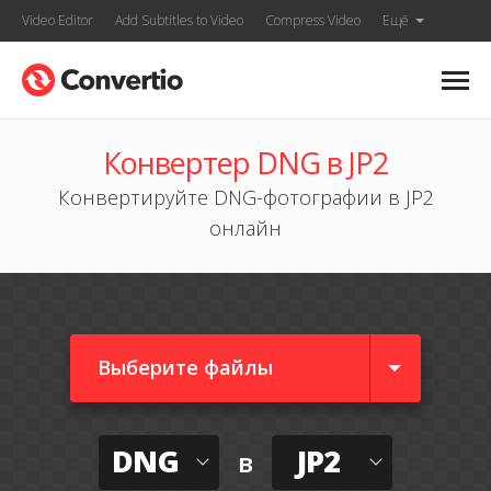
Video Editor
Add Subtitles to Video
Compress Video
Ещё
Конвертер DNG в JP2
Конвертируйте DNG-фотографии в JP2
онлайн
Выберите файлы
DNG
JP2
в