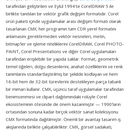
tarafından geliştirilen ve Eylül 1994'te CorelDRAW 5 ile
birlikte tanıtılan bir vektör grafik değişim formatıdır. Corel
ürün paketi içinde uygulamalar arası değişim formatı olarak
tasarlanan CMX; her programın tam CDR yerel formatını
anlamasını gerektirmeden vektör nesneleri, metin,
bitmap'ler ve işleme niteliklerini CorelDRAW, Corel PHOTO-
PAINT, Corel Presentations ve diğer Corel uygulamaları
tarafından erişilebilir bir yapıda saklar. Format, geometrik
temel öğeleri, dolgu desenlerini, anahat özelliklerini ve renk
tanımlarını standartlaştırılmış bir şekilde kodlayan ve hem
16-bit hem de 32-bit türevlerini destekleyen parça tabanlı
bir mimari kullanır. CMX, üçüncü taraf uygulamalar tarafından
benimsenmesi ve clipart dağıtımındaki rolüyle Corel
ekosisteminin ötesinde de önem kazanmıştır — 1990'ların
ortasından sonuna kadar birçok vektör sanat koleksiyonu
CMX formatında dağıtılmıştır. Önemli bir avantajı tasarım iş
akışlarında birlikte çalışabilirliktir: CMX, görsel sadakati,