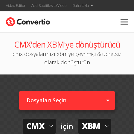
Video Editor
Add Subtitles to Video
Daha fazla
CMX'den XBM'ye dönüştürücü
cmx dosyalarınızı xbm'ye çevrimiçi & ücretsiz
olarak dönüştürün
Dosyaları Seçin
CMX
XBM
için