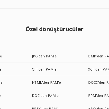
Özel dönüştürücüler
'e
JPG'den PAM'e
BMP'den P
e
GIF'den PAM'e
XCF'den PA
'e
HTML'den PAM'e
DOCX'den P
e
DOC'den PAM'e
PPM'den PA
e
PPTX'den PAM'e
ABW'den P