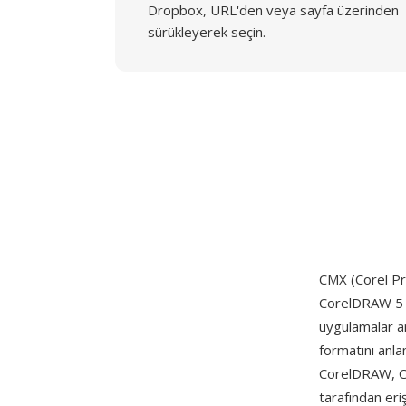
Dropbox, URL'den veya sayfa üzerinden
sürükleyerek seçin.
CMX (Corel P
CorelDRAW 5 il
uygulamalar a
formatını anla
CorelDRAW, C
tarafından eri