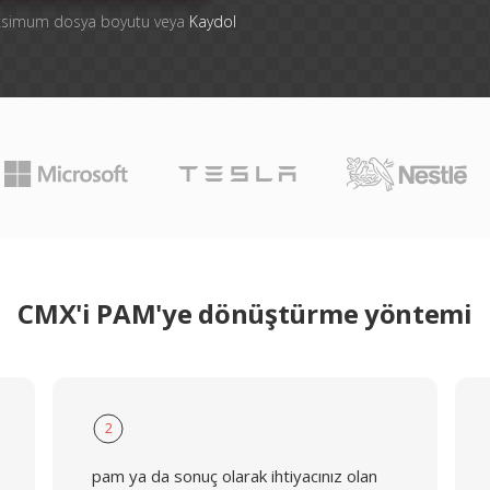
aksimum dosya boyutu veya
Kaydol
CMX'i PAM'ye dönüştürme yöntemi
2
pam ya da sonuç olarak ihtiyacınız olan