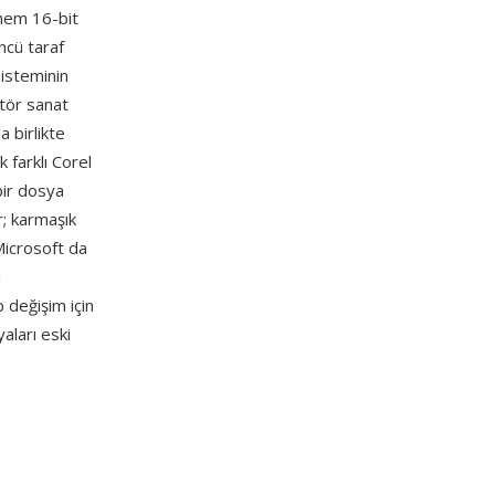
 hem 16-bit
ncü taraf
sisteminin
tör sanat
a birlikte
k farklı Corel
bir dosya
r; karmaşık
Microsoft da
i
 değişim için
ları eski