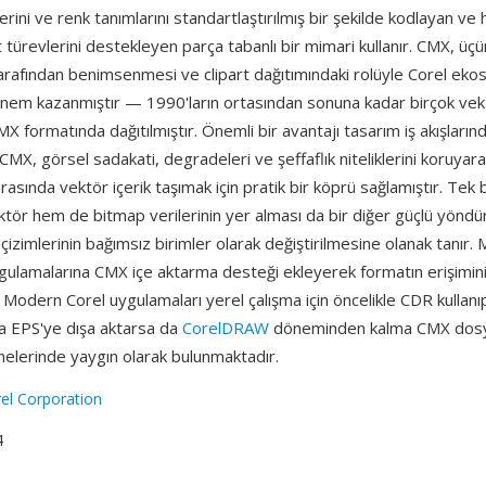
lerini ve renk tanımlarını standartlaştırılmış bir şekilde kodlayan ve
türevlerini destekleyen parça tabanlı bir mimari kullanır. CMX, üçü
arafından benimsenmesi ve clipart dağıtımındaki rolüyle Corel eko
nem kazanmıştır — 1990'ların ortasından sonuna kadar birçok vek
X formatında dağıtılmıştır. Önemli bir avantajı tasarım iş akışlarınd
ir: CMX, görsel sadakati, degradeleri ve şeffaflık niteliklerini koruyara
rasında vektör içerik taşımak için pratik bir köprü sağlamıştır. Tek 
tör hem de bitmap verilerinin yer alması da bir diğer güçlü yöndü
zimlerinin bağımsız birimler olarak değiştirilmesine olanak tanır. 
ygulamalarına CMX içe aktarma desteği ekleyerek formatın erişimin
. Modern Corel uygulamaları yerel çalışma için öncelikle CDR kullanıp
 EPS'ye dışa aktarsa da
CorelDRAW
döneminden kalma CMX dosya
nelerinde yaygın olarak bulunmaktadır.
el Corporation
4