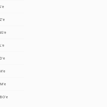
S'e
Z'e
NG'e
L'e
D'e
M'e
NM'e
BO'e