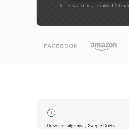
Dosyaları buraya bırakın. 1 GB m
1
Dosyaları bilgisayar, Google Drive,