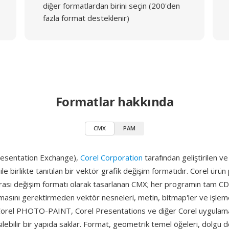
diğer formatlardan birini seçin (200'den
fazla format desteklenir)
Formatlar hakkında
CMX
PAM
resentation Exchange),
Corel Corporation
tarafından geliştirilen ve
e birlikte tanıtılan bir vektör grafik değişim formatıdır. Corel ürün 
rası değişim formatı olarak tasarlanan CMX; her programın tam CD
masını gerektirmeden vektör nesneleri, metin, bitmap'ler ve işleme 
orel PHOTO-PAINT, Corel Presentations ve diğer Corel uygulama
şilebilir bir yapıda saklar. Format, geometrik temel öğeleri, dolgu d