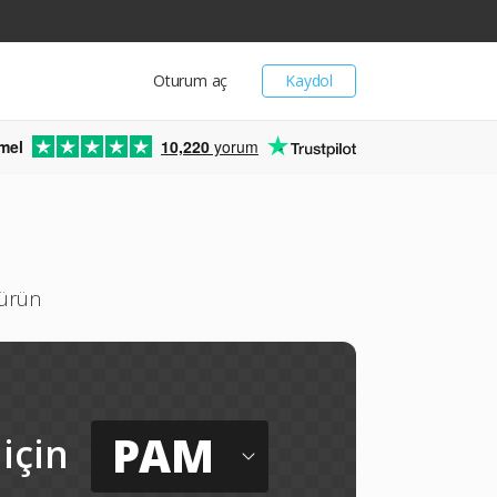
Oturum aç
Kaydol
mel
10,220
yorum
türün
PAM
için