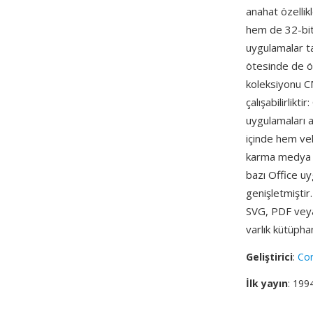
anahat özellik
hem de 32-bit 
uygulamalar t
ötesinde de ö
koleksiyonu CM
çalışabilirlikt
uygulamaları a
içinde hem vek
karma medya çi
bazı Office u
genişletmiştir
SVG, PDF veya
varlık kütüpha
Geliştirici
:
Cor
İlk yayın
: 199