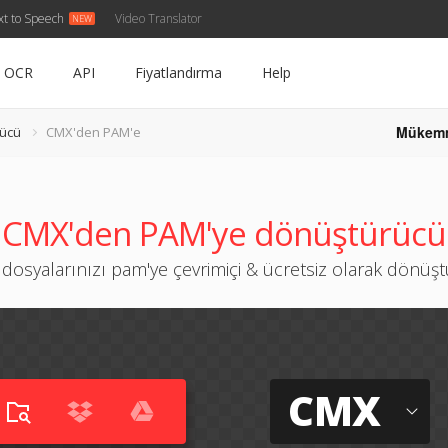
xt to Speech
Video Translator
OCR
API
Fiyatlandırma
Help
Mükem
ücü
CMX'den PAM'e
CMX'den PAM'ye dönüştürücü
dosyalarınızı pam'ye çevrimiçi & ücretsiz olarak dönüş
CMX