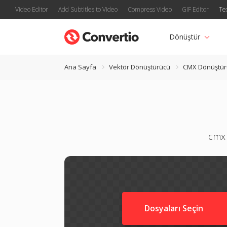
Video Editor
Add Subtitles to Video
Compress Video
GIF Editor
Te
Dönüştür
Ana Sayfa
Vektör Dönüştürücü
CMX Dönüştür
cmx 
Dosyaları Seçin