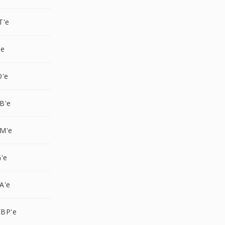
T'e
'e
O'e
B'e
M'e
'e
A'e
BP'e