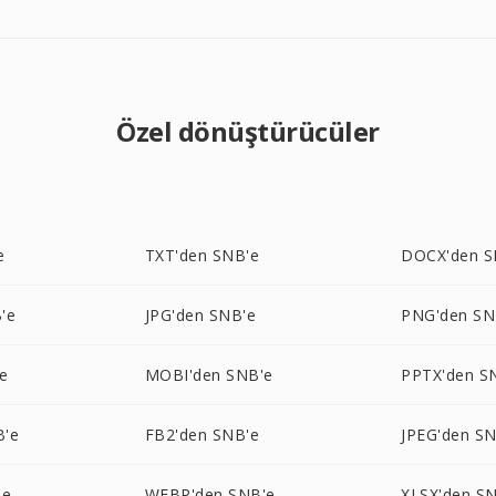
Özel dönüştürücüler
e
TXT'den SNB'e
DOCX'den S
'e
JPG'den SNB'e
PNG'den SN
e
MOBI'den SNB'e
PPTX'den S
B'e
FB2'den SNB'e
JPEG'den SN
'e
WEBP'den SNB'e
XLSX'den S