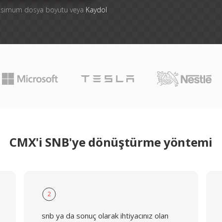
aksimum dosya boyutu veya
Kaydol
CMX'i SNB'ye dönüştürme yöntemi
2
snb ya da sonuç olarak ihtiyacınız olan