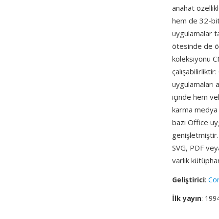
anahat özellik
hem de 32-bit 
uygulamalar t
ötesinde de ö
koleksiyonu CM
çalışabilirlikt
uygulamaları a
içinde hem vek
karma medya çi
bazı Office u
genişletmiştir
SVG, PDF veya
varlık kütüpha
Geliştirici
:
Cor
İlk yayın
: 199