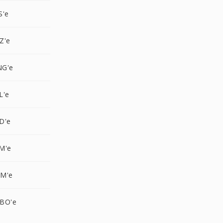
S'e
Z'e
NG'e
L'e
D'e
M'e
NM'e
BO'e