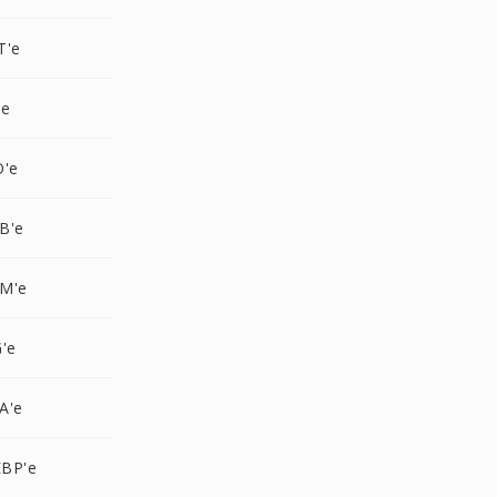
T'e
'e
O'e
B'e
M'e
'e
A'e
BP'e