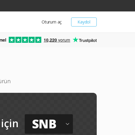
Oturum aç
Kaydol
mel
10,220
yorum
türün
SNB
için