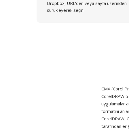
Dropbox, URL'den veya sayfa üzerinden
sürükleyerek seçin.
CMX (Corel P
CorelDRAW 5 il
uygulamalar a
formatını anla
CorelDRAW, C
tarafından eri