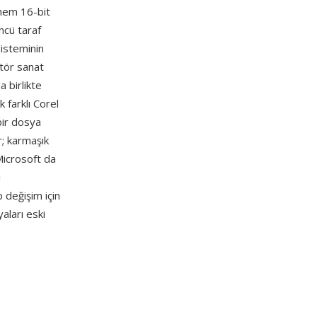
 hem 16-bit
ncü taraf
sisteminin
tör sanat
a birlikte
k farklı Corel
bir dosya
r; karmaşık
Microsoft da
i
 değişim için
ları eski