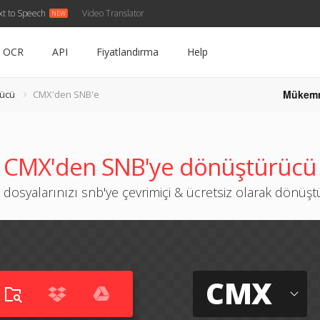
xt to Speech
Video Translator
OCR
API
Fiyatlandırma
Help
Mükem
ücü
CMX'den SNB'e
CMX'den SNB'ye dönüştürücü
dosyalarınızı snb'ye çevrimiçi & ücretsiz olarak dönüş
CMX