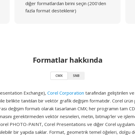
diğer formatlardan birini seçin (200'den
fazla format desteklenir)
Formatlar hakkında
CMX
SNB
resentation Exchange),
Corel Corporation
tarafından geliştirilen ve
e birlikte tanıtılan bir vektör grafik değişim formatıdır. Corel ürün 
rası değişim formatı olarak tasarlanan CMX; her programın tam CD
masını gerektirmeden vektör nesneleri, metin, bitmap'ler ve işleme 
orel PHOTO-PAINT, Corel Presentations ve diğer Corel uygulama
şilebilir bir yapıda saklar. Format, geometrik temel öğeleri, dolgu d