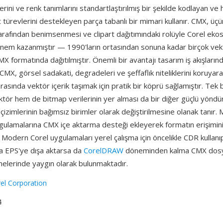
lerini ve renk tanımlarını standartlaştırılmış bir şekilde kodlayan ve
türevlerini destekleyen parça tabanlı bir mimari kullanır. CMX, üçü
arafından benimsenmesi ve clipart dağıtımındaki rolüyle Corel eko
nem kazanmıştır — 1990'ların ortasından sonuna kadar birçok vek
X formatında dağıtılmıştır. Önemli bir avantajı tasarım iş akışlarınd
ir: CMX, görsel sadakati, degradeleri ve şeffaflık niteliklerini koruyara
rasında vektör içerik taşımak için pratik bir köprü sağlamıştır. Tek 
tör hem de bitmap verilerinin yer alması da bir diğer güçlü yöndü
zimlerinin bağımsız birimler olarak değiştirilmesine olanak tanır. 
ygulamalarına CMX içe aktarma desteği ekleyerek formatın erişimin
. Modern Corel uygulamaları yerel çalışma için öncelikle CDR kullanıp
 EPS'ye dışa aktarsa da
CorelDRAW
döneminden kalma CMX dosya
nelerinde yaygın olarak bulunmaktadır.
el Corporation
4