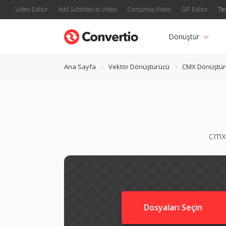
Video Editor
Add Subtitles to Video
Compress Video
GIF Editor
Te
Dönüştür
Ana Sayfa
Vektör Dönüştürücü
CMX Dönüştür
cmx 
Dosyaları Seçin