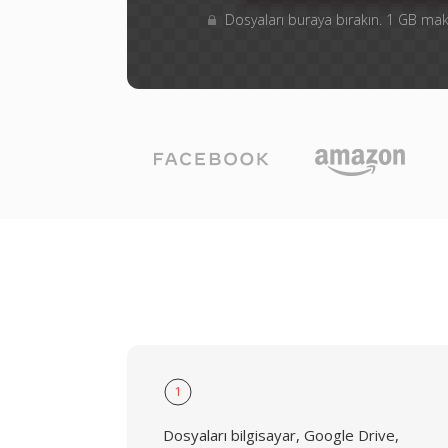
Dosyaları buraya bırakın. 1 GB m
1
Dosyaları bilgisayar, Google Drive,