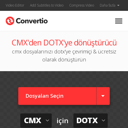
Video Editor
Add Subtitles to Video
Compress Video
Daha fazla
CMX'den DOTX'ye dönüştürücü
cmx dosyalarınızı dotx'ye çevrimiçi & ücretsiz
olarak dönüştürün
Dosyaları Seçin
CMX
DOTX
için