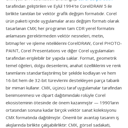
tarafından geliştirilen ve Eylül 1994'te CorelDRAW 5 ile
birlikte tanıtılan bir vektör grafik değişim formatıdır. Corel
ürün paketi içinde uygulamalar arası değişim formatı olarak
tasarlanan CMX; her programın tam CDR yerel formatını
anlamasını gerektirmeden vektör nesneleri, metin,
bitmap'ler ve işleme niteliklerini CorelDRAW, Corel PHOTO-
PAINT, Corel Presentations ve diğer Corel uygulamaları
tarafından erişilebilir bir yapıda saklar. Format, geometrik
temel öğeleri, dolgu desenlerini, anahat özelliklerini ve renk
tanımlarını standartlaştırılmış bir şekilde kodlayan ve hem
16-bit hem de 32-bit türevlerini destekleyen parça tabanlı
bir mimari kullanır. CMX, üçüncü taraf uygulamalar tarafından
benimsenmesi ve clipart dağıtımındaki rolüyle Corel
ekosisteminin ötesinde de önem kazanmıştır — 1990'ların
ortasından sonuna kadar birçok vektör sanat koleksiyonu
CMX formatında dağıtılmıştır. Önemli bir avantajı tasarım iş
akışlarında birlikte çalışabilirliktir: CMX, görsel sadakati,