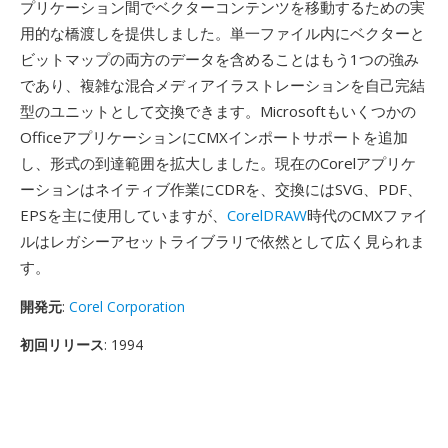
プリケーション間でベクターコンテンツを移動するための実
用的な橋渡しを提供しました。単一ファイル内にベクターと
ビットマップの両方のデータを含めることはもう1つの強み
であり、複雑な混合メディアイラストレーションを自己完結
型のユニットとして交換できます。Microsoftもいくつかの
OfficeアプリケーションにCMXインポートサポートを追加
し、形式の到達範囲を拡大しました。現在のCorelアプリケ
ーションはネイティブ作業にCDRを、交換にはSVG、PDF、
EPSを主に使用していますが、
CorelDRAW
時代のCMXファイ
ルはレガシーアセットライブラリで依然として広く見られま
す。
開発元
:
Corel Corporation
初回リリース
: 1994