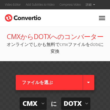
Video Editor
Add Subtitles to Video
Compress Video
詳細
CMXからDOTXへのコンバーター
オンラインでしかも無料でcmxファイルをdotxに
変換
ファイルを選ぶ
CMX
DOTX
に