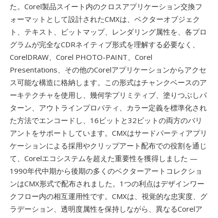
た。Corel製品スイート内のクロスアプリケーション交換フ
ォーマットとして設計されたCMXは、ベクターオブジェク
ト、テキスト、ビットマップ、レンダリング属性を、各プロ
グラムが完全なCDRネイティブ形式を理解する必要なく、
CorelDRAW、Corel PHOTO-PAINT、Corel
Presentations、その他のCorelアプリケーションからアクセ
ス可能な構造に格納します。この形式はチャンクベースのア
ーキテクチャを使用し、幾何学プリミティブ、塗りつぶしパ
ターン、アウトラインプロパティ、カラー定義を標準化され
た方法でエンコードし、16ビットと32ビットの両方のバリ
アントをサポートしています。CMXはサードパーティアプリ
ケーションによる採用やクリップアート配布での役割を通じ
て、Corelエコシステムを超えた重要性を獲得しました —
1990年代中期から後期の多くのベクターアートコレクショ
ンはCMX形式で配布されました。1つの利点はデザインワー
クフロー内の相互運用性です。CMXは、視覚的な忠実度、グ
ラデーション、透明度属性を保持しながら、異なるCorelア