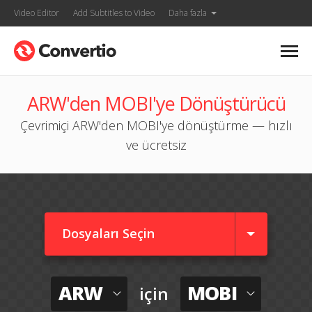
Video Editor
Add Subtitles to Video
Daha fazla
ARW'den MOBI'ye Dönüştürücü
Çevrimiçi ARW'den MOBI'ye dönüştürme — hızlı
ve ücretsiz
Dosyaları Seçin
ARW
MOBI
için