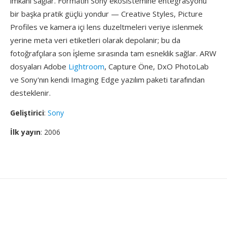
imkânı sağlar. Formatın Sony ekosistemine entegrasyonu
bir başka pratik güçlü yondur — Creative Styles, Picture
Profiles ve kamera içi lens duzeltmeleri veriye islenmek
yerine meta veri etiketleri olarak depolanir; bu da
fotoğrafçılara son i̇şleme sırasında tam esneklik sağlar. ARW
dosyaları Adobe
Lightroom
, Capture Öne, DxO PhotoLab
ve Sony'nın kendi Imaging Edge yazılım paketi tarafından
desteklenir.
Geliştirici
:
Sony
İlk yayın
: 2006