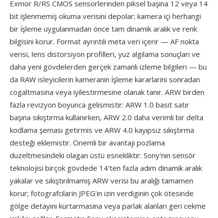
Exmor R/RS CMOS sensorlerinden piksel başına 12 veya 14
bit işlenmemiş okuma verisini depolar; kamera içi herhangi
bir i̇şleme uygulanmadan önce tam dinamik aralık ve renk
bilgisini korur. Format ayrıntılı meta veri içerir — AF nokta
verisi, lens distorsiyon profilleri, yuz algilama sonuçları ve
daha yeni gövdelerden gerçek zamanlı izleme bilgileri — bu
da RAW isleyicilerin kameranin i̇şleme kararlarini sonradan
cogaltmasina veya iyilestirmesine olanak tanır. ARW birden
fazla revizyon boyunca gelismistir: ARW 1.0 basit satır
başına sıkıştırma kullanırken, ARW 2.0 daha verimli bir delta
kodlama şeması getirmis ve ARW 4.0 kayıpsız sıkıştırma
desteği eklemistir. Önemli bir avantajı pozlama
duzeltmesindeki olagan üstü esnekliktir: Sony'nın sensör
teknolojisi birçok gövdede 14'ten fazla adım dinamik aralık
yakalar ve sıkıştırılmamış ARW verisi bu aralığı tamamen
korur; fotografcilarin JPEG'ın izin verdiginin çok ötesinde
gölge detayını kurtarmasina veya parlak alanları geri cekme