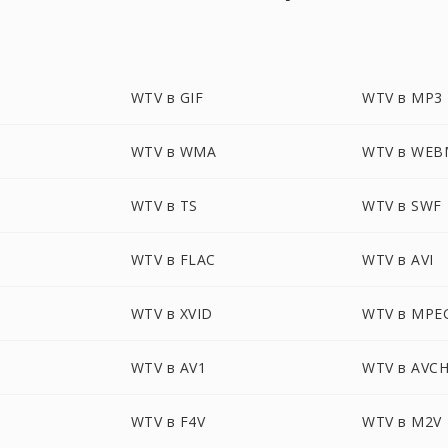
WTV в GIF
WTV в MP3
WTV в WMA
WTV в WEB
WTV в TS
WTV в SWF
WTV в FLAC
WTV в AVI
WTV в XVID
WTV в MPE
WTV в AV1
WTV в AVC
WTV в F4V
WTV в M2V