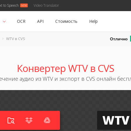
xt to Speech
Video Translator
ь
OCR
API
Стоимость
Help
Отлично
WTV в CVS
Конвертер WTV в CVS
ечение аудио из WTV и экспорт в CVS онлайн бесп
WTV