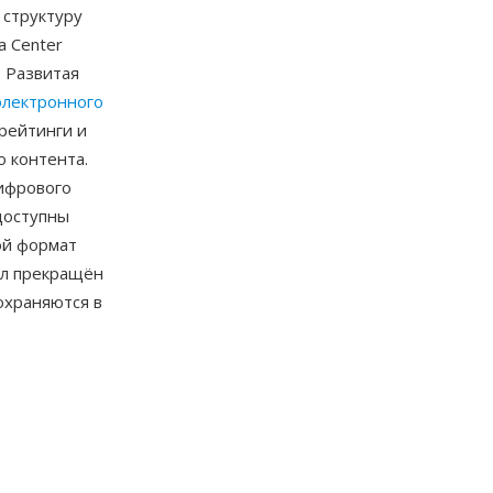
 структуру
a Center
. Развитая
электронного
рейтинги и
о контента.
ифрового
доступны
ой формат
ыл прекращён
охраняются в