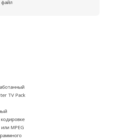
файл
работанный
ter TV Pack
ный
 кодировке
3 или MPEG
граммного