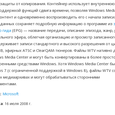
и защиты от копирования. Контейнер использует внутреннюю
поддержкой функций сдвига времени, позволяя Windows Medi
онтент и одновременно воспроизводить его с начала записи
аданных сохраняет подробную информацию о программе из
о гида
(EPG) — название передачи, описание эпизода, жанр, 
льного эфира, облегчая организацию и просмотр записанног
ерживает записи стандартного и высокого разрешения от ц
ТВ, эфирных ATSC и ClearQAM-тюнеров. Файлы WTV нативно 
s Media Center и могут быть конвертированы в более прост
оенными средствами Windows. Хотя Windows Media Center б
s 7 (с ограниченной поддержкой в Windows 8), файлы WTV с
х медиаархивах и могут обрабатываться сторонними
ментами.
к
:
Microsoft
ка
: 16 июля 2008 г.