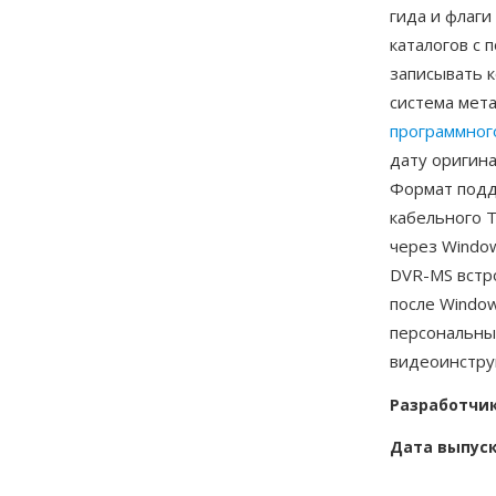
гида и флаг
каталогов с 
записывать к
система мет
программног
дату оригина
Формат подд
кабельного 
через Window
DVR-MS встр
после Window
персональны
видеоинстру
Разработчи
Дата выпус