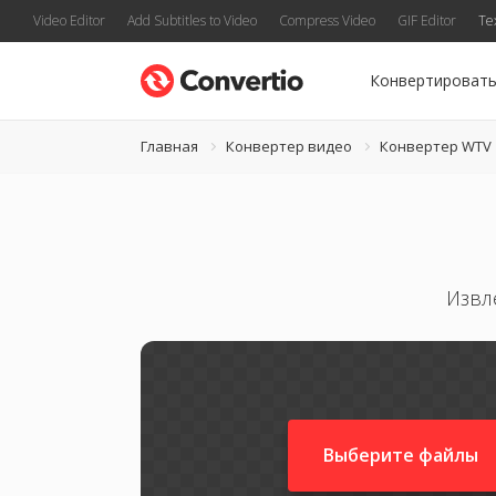
Video Editor
Add Subtitles to Video
Compress Video
GIF Editor
Te
Конвертироват
Главная
Конвертер видео
Конвертер WTV
Извл
Выберите файлы