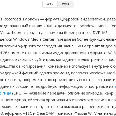
WTV
WMA
s Recorded TV Show) — формат цифровой видеозаписи, раз
редставленный в июле 2008 года вместе с Windows Media Cen
Vista. Формат создан для замены более раннего DVR-MS,
шегося Windows Media Center, предлагая более функциональ
ля записи эфирного телевидения. Файлы WTV хранят видео в
H.264 вместе с несколькими аудиодорожками в формате AC-
же данные скрытых субтитров, метаданные электронного про
и защиты от копирования. Контейнер использует внутреннюю
поддержкой функций сдвига времени, позволяя Windows Medi
онтент и одновременно воспроизводить его с начала записи
аданных сохраняет подробную информацию о программе из
о гида
(EPG) — название передачи, описание эпизода, жанр, 
льного эфира, облегчая организацию и просмотр записанног
ерживает записи стандартного и высокого разрешения от ц
ТВ, эфирных ATSC и ClearQAM-тюнеров. Файлы WTV нативно 