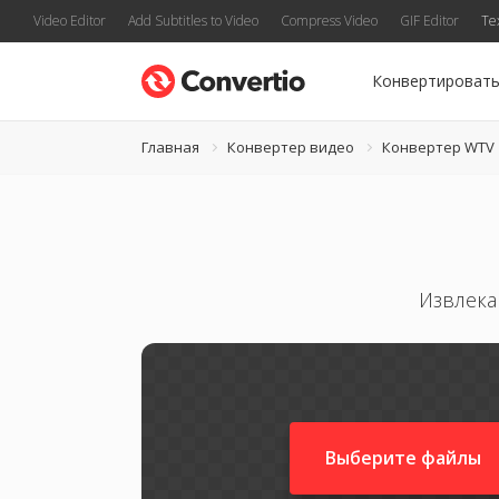
Video Editor
Add Subtitles to Video
Compress Video
GIF Editor
Te
Конвертироват
Главная
Конвертер видео
Конвертер WTV
Извлека
Выберите файлы