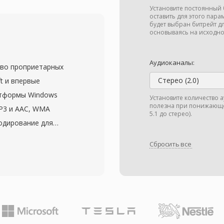
е данные скрытых
Установите постоянный 
программного гида и
оставить для этого пара
будет выбран битрейт д
нер использует
основываясь на исходно
ддержкой функций
ia Center записывать
Аудиоканалы:
тво проприетарных
ть его с начала
Стерео (2.0)
t и впервые
 сохраняет подробную
атформы Windows
Установите количество 
ного программного
полезна при понижающе
MP3 и AAC, WMA
ние эпизода, жанр,
5.1 до стерео).
кодирование для
 облегчая организацию
на битрейтах от 64
рмат поддерживает
Сбросить все
м обычно требовалось
ешения от цифрового
емейство кодеков
QAM-тюнеров. Файлы
 для объёмного звука
edia Center и могут
ssless для побитового
й формат DVR-MS
изированного для
я Windows Media
трейтах. Глубокая