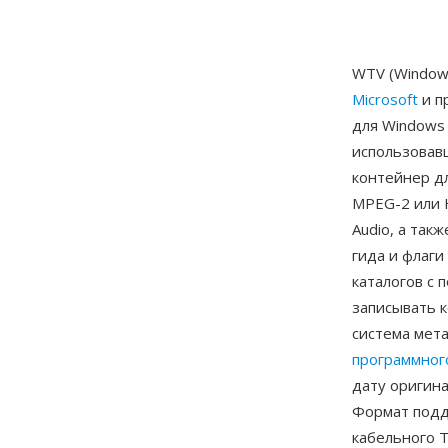
WTV (Window
Microsoft
и п
для Windows 
использовав
контейнер д
MPEG-2 или 
Audio, а так
гида и флаг
каталогов с 
записывать к
система мет
программног
дату оригина
Формат подд
кабельного 