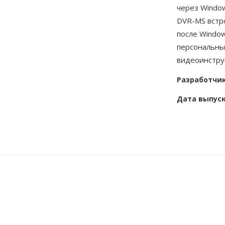
через Window
DVR-MS встр
после Window
персональны
видеоинстру
Разработчи
Дата выпус