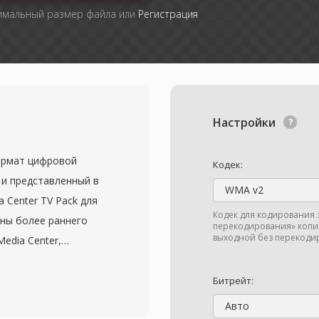
симальный размер файла или
Регистрация
Настройки
ормат цифровой
Кодек:
 и представленный в
WMA v2
 Center TV Pack для
Кодек для кодирования 
ены более раннего
перекодирования» копир
выходной без перекодир
edia Center,
ейнер для записи
нят видео в кодировке
Битрейт:
ми аудиодорожками в
Авто