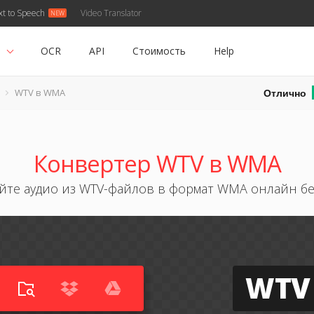
xt to Speech
Video Translator
ь
OCR
API
Стоимость
Help
Отлично
WTV в WMA
Конвертер WTV в WMA
йте аудио из WTV-файлов в формат WMA онлайн б
WTV