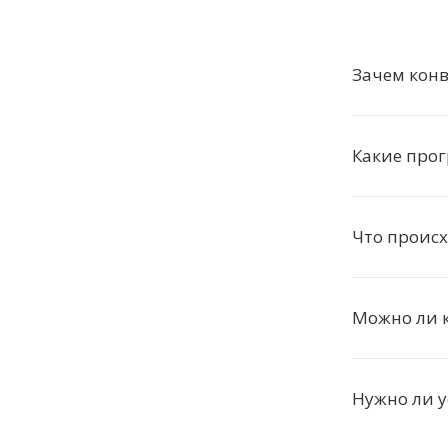
Зачем кон
Какие про
Что проис
Можно ли 
Нужно ли 