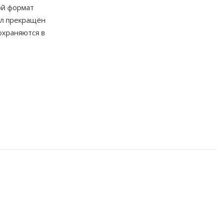
ой формат
ыл прекращён
охраняются в