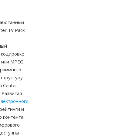
работанный
ter TV Pack
ный
 кодировке
3 или MPEG
граммного
 структуру
a Center
. Развитая
электронного
рейтинги и
о контента.
ифрового
доступны