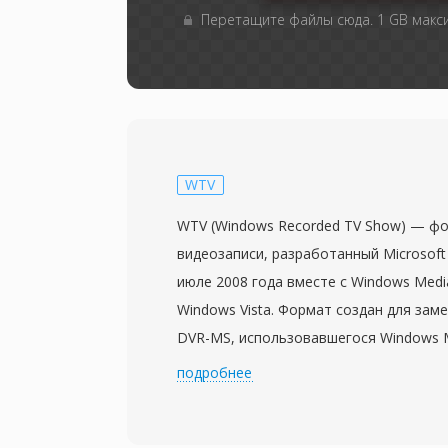
Перетащите файлы сюда. 1 GB мак
WTV
WTV (Windows Recorded TV Show) — ф
видеозаписи, разработанный Microsoft
июле 2008 года вместе с Windows Media
Windows Vista. Формат создан для зам
DVR-MS, использовавшегося Windows M
предлагая более функциональный конт
подробнее
эфирного телевидения. Файлы WTV хра
MPEG-2 или H.264 вместе с нескольки