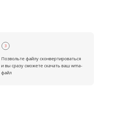
3
Позвольте файлу сконвертироваться
и вы сразу сможете скачать ваш wma-
файл