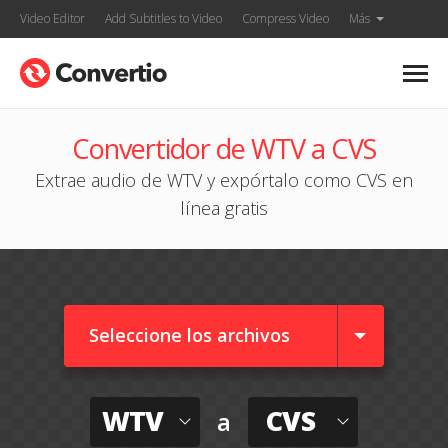
Video Editor
Add Subtitles to Video
Compress Video
Más
Convertidor de WTV a CVS
Extrae audio de WTV y expórtalo como CVS en
línea gratis
Seleccione los archivos
WTV
CVS
a