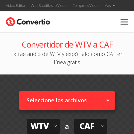
Video Editor
Add Subtitles to Video
Compress Video
Más
Convertidor de WTV a CAF
Extrae audio de WTV y expórtalo como CAF en
línea gratis
Seleccione los archivos
WTV
CAF
a