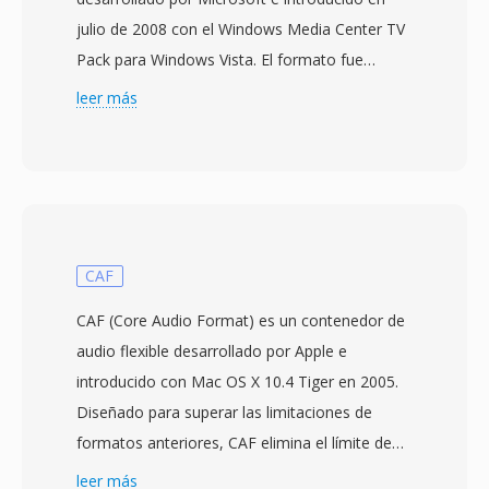
julio de 2008 con el Windows Media Center TV
Pack para Windows Vista. El formato fue
diseñado para reemplazar el formato de
leer más
grabación DVR-MS anterior utilizado por
Windows Media Center, ofreciendo un
contenedor más capaz para grabar emisiones
de televisión en vivo. Los archivos WTV
almacenan vídeo en codificación MPEG-2 o
H.264 junto con múltiples pistas de audio en
CAF
formato AC-3 o MPEG audio, además de datos
CAF (Core Audio Format) es un contenedor de
de subtítulos cerrados, metadatos de guía de
audio flexible desarrollado por Apple e
programación electrónica e indicadores de
introducido con Mac OS X 10.4 Tiger en 2005.
protección contra copia. El contenedor utiliza
Diseñado para superar las limitaciones de
una estructura de directorios interna qué
formatos anteriores, CAF elimina el límite de
soporta funciones de desplazamiento
tamaño de archivo de 4 GB qué restringe a
leer más
temporal, permitiendo qué Windows Media