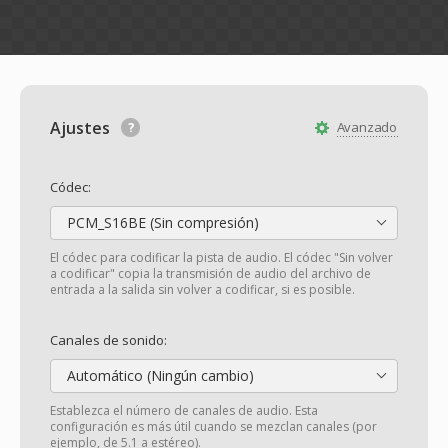
Ajustes
Avanzado
Códec:
PCM_S16BE (Sin compresión)
El códec para codificar la pista de audio. El códec "Sin volver
a codificar" copia la transmisión de audio del archivo de
entrada a la salida sin volver a codificar, si es posible.
Canales de sonido:
Automático (Ningún cambio)
Establezca el número de canales de audio. Esta
configuración es más útil cuando se mezclan canales (por
ejemplo, de 5.1 a estéreo).