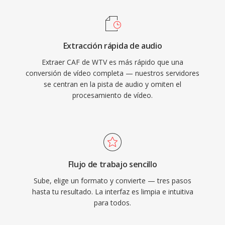
alta resolución a 24 bits/192 kHz como voz
MS más simple usando herramientas
comprimida. El framework Core Audio de Apple
integradas de Windows. Aunque Windows
proporciona soporte nativo en macOS e iOS,
Media Center fue descontinuado después de
Extracción rápida de audio
garantizando una reproducción de baja latencia
Windows 7 (con soporte limitado en Windows
Extraer CAF de WTV es más rápido que una
en aplicaciones profesionales como Logic Pro
8), los archivos WTV permanecen en archivos
conversión de vídeo completa — nuestros servidores
y Final Cut Pro. Para flujos de trabajo del
de medios personales y pueden procesarse
se centran en la pista de audio y omiten el
ecosistema Apple qué requieren versatilidad y
procesamiento de vídeo.
con herramientas de vídeo de terceros.
escalabilidad, CAF es una opción
excepcionalmente capaz.
Flujo de trabajo sencillo
Sube, elige un formato y convierte — tres pasos
hasta tu resultado. La interfaz es limpia e intuitiva
para todos.