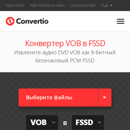
Video Editor
Add Subtitles to Video
Compress Video
Ещё
Конвертер VOB в FSSD
Извлеките аудио DVD VOB как 8-битный
беззнаковый PCM FSSD
Выберите файлы
VOB
FSSD
в