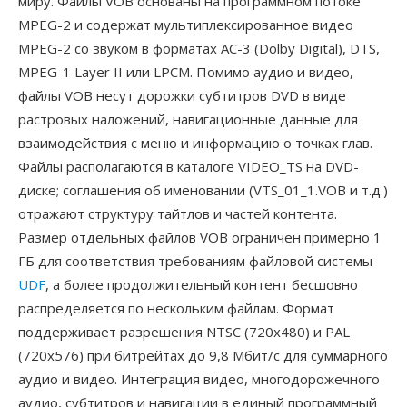
миру. Файлы VOB основаны на программном потоке
MPEG-2 и содержат мультиплексированное видео
MPEG-2 со звуком в форматах AC-3 (Dolby Digital), DTS,
MPEG-1 Layer II или LPCM. Помимо аудио и видео,
файлы VOB несут дорожки субтитров DVD в виде
растровых наложений, навигационные данные для
взаимодействия с меню и информацию о точках глав.
Файлы располагаются в каталоге VIDEO_TS на DVD-
диске; соглашения об именовании (VTS_01_1.VOB и т.д.)
отражают структуру тайтлов и частей контента.
Размер отдельных файлов VOB ограничен примерно 1
ГБ для соответствия требованиям файловой системы
UDF
, а более продолжительный контент бесшовно
распределяется по нескольким файлам. Формат
поддерживает разрешения NTSC (720x480) и PAL
(720x576) при битрейтах до 9,8 Мбит/с для суммарного
аудио и видео. Интеграция видео, многодорожечного
аудио, субтитров и навигации в единый программный