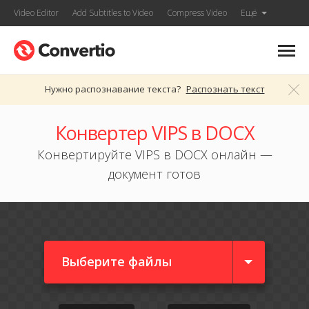
Video Editor
Add Subtitles to Video
Compress Video
Ещё
Нужно распознавание текста?
Распознать текст
Конвертер VIPS в DOCX
Конвертируйте VIPS в DOCX онлайн —
документ готов
Выберите файлы