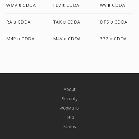
WMV в CDDA
FLV в CDDA
WV в CDDA
RA в CDDA
TAK в CDDA
DTS в CDDA
M4R в CDDA
M4V в CDDA
3G2 в CDDA
About
Security
Форматы
Help
Status