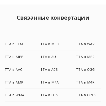
Связанные конвертации
TTA в FLAC
TTA в MP3
TTA в WAV
TTA в AIFF
TTA в AU
TTA в MP2
TTA в AAC
TTA в AC3
TTA в OGG
TTA в AMR
TTA в M4A
TTA в M4R
TTA в WMA
TTA в DTS
TTA в OPUS