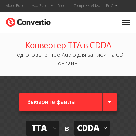
Video Editor
Add Subtitles to Video
Compress Video
Ещё
Конвертер TTA в CDDA
Подготовьте True Audio для записи на CD
онлайн
Выберите файлы
TTA
CDDA
в