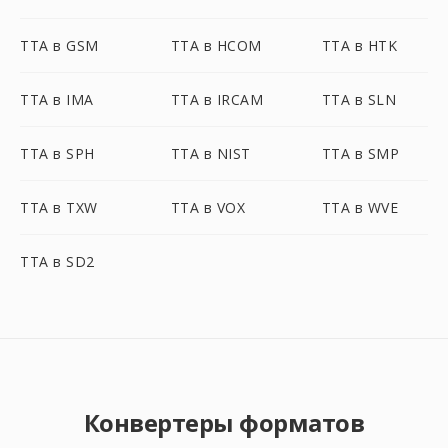
TTA в GSM
TTA в HCOM
TTA в HTK
TTA в IMA
TTA в IRCAM
TTA в SLN
TTA в SPH
TTA в NIST
TTA в SMP
TTA в TXW
TTA в VOX
TTA в WVE
TTA в SD2
Конвертеры форматов