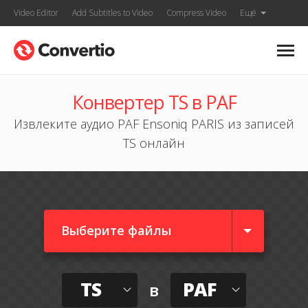
Video Editor
Add Subtitles to Video
Compress Video
Ещё
Конвертер TS в PAF
Извлеките аудио PAF Ensoniq PARIS из записей
TS онлайн
Выберите файлы
TS
PAF
в