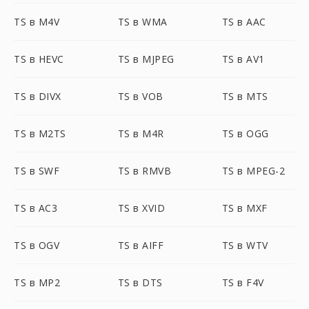
TS в M4V
TS в WMA
TS в AAC
TS в HEVC
TS в MJPEG
TS в AV1
TS в DIVX
TS в VOB
TS в MTS
TS в M2TS
TS в M4R
TS в OGG
TS в SWF
TS в RMVB
TS в MPEG-2
TS в AC3
TS в XVID
TS в MXF
TS в OGV
TS в AIFF
TS в WTV
TS в MP2
TS в DTS
TS в F4V