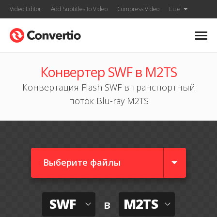
Video Editor
Add Subtitles to Video
Compress Video
Ещё
Конвертер SWF в M2TS
Конвертация Flash SWF в транспортный
поток Blu-ray M2TS
Выберите файлы
SWF
M2TS
в