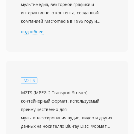
мультимедиа, векторной графики и
интерактивного контента, созданный
компанией Macromedia в 1996 году и
впоследствии развивавшийся Adobe
подробнее
Systems после приобретения Macromedia в
2005 году. Файлы SWF содержат
комбинацию векторной и растровой
графики, анимаций, встроенного аудио и
видео, а также код ActionScript для
интерактивности — всё упаковано в
M2TS
компактный бинарный формат,
M2TS (MPEG-2 Transport Stream) —
оптимизированный для веб-доставки. В
контейнерный формат, используемый
период расцвета с конца 1990-х до начала
преимущественно для
2010-х SWF обеспечивал обширную
мультиплексирования аудио, видео и других
экосистему веб-контента — анимированные
данных на носителях Blu-ray Disc. Формат
сайты, баннерную рекламу, казуальные