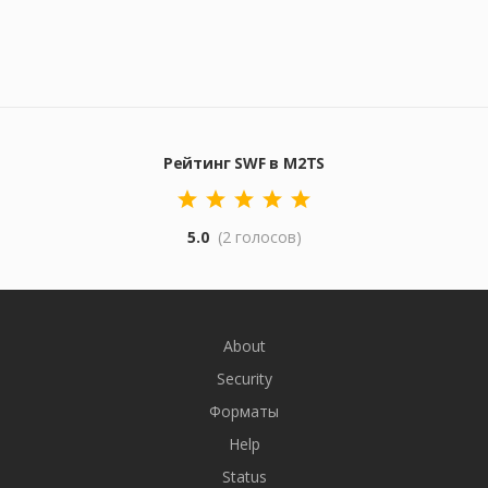
Рейтинг SWF в M2TS
5.0
(2 голосов)
About
Security
Форматы
Help
Status