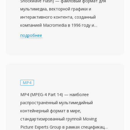
Shockwave Flash) — файловый формат для
мультимедиа, векторной графики и
интерактивного контента, созданный
компанией Macromedia в 1996 году и
впоследствии развивавшийся Adobe
подробнее
Systems после приобретения Macromedia в
2005 году. Файлы SWF содержат
комбинацию векторной и растровой
графики, анимаций, встроенного аудио и
видео, а также код ActionScript для
интерактивности — всё упаковано в
MP4
компактный бинарный формат,
MP4 (MPEG-4 Part 14) — наиболее
оптимизированный для веб-доставки. В
распространённый мультимедийный
период расцвета с конца 1990-х до начала
контейнерный формат в мире,
2010-х SWF обеспечивал обширную
стандартизированный группой Moving
экосистему веб-контента — анимированные
Picture Experts Group в рамках спецификации