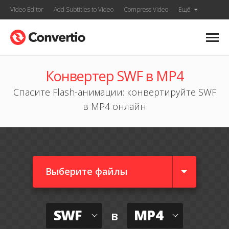
Video Editor
Add Subtitles to Video
Compress Video
Ещё
Конвертер SWF в MP4
Спасите Flash-анимации: конвертируйте SWF
в MP4 онлайн
Выберите файлы
SWF
MP4
в