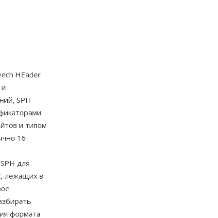
eech HEader
 и
ний, SPH-
ификаторами
айтов и типом
ычно 16-
 SPH для
C, лежащих в
вое
азбирать
ция формата