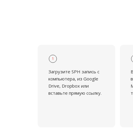
1
Загрузите SPH запись с
В
компьютера, из Google
в
Drive, Dropbox или
M
вставьте прямую ссылку.
т