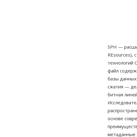
SPH — расши
REsources),
технологий 
файл содерж
базы данных,
сжатия — де
битная линей
Исследовател
распростране
основе совр
преимуществ
метаданные 