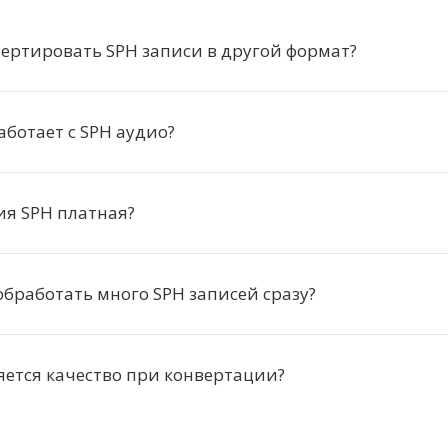
ертировать SPH записи в другой формат?
аботает с SPH аудио?
ия SPH платная?
бработать много SPH записей сразу?
яется качество при конвертации?