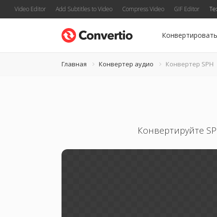
Video Editor
Add Subtitles to Video
Compress Video
GIF Editor
Te
Конвертироват
Главная
Конвертер аудио
Конвертер SPH
Конвертируйте SP