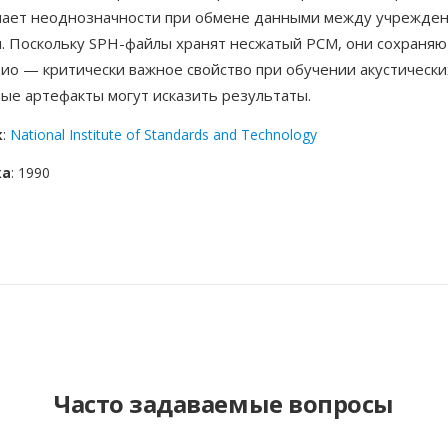
чает неоднозначности при обмене данными между учрежден
. Поскольку SPH-файлы хранят несжатый PCM, они сохраняю
ио — критически важное свойство при обучении акустически
ые артефакты могут исказить результаты.
к
:
National Institute of Standards and Technology
ка
: 1990
Часто задаваемые вопросы