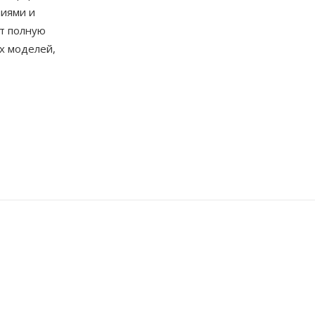
иями и
т полную
х моделей,