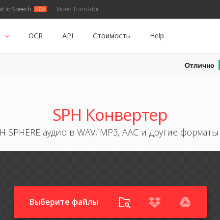
xt to Speech
Video Translator
ь
OCR
API
Стоимость
Help
Отлично
SPH Конвертер
H SPHERE аудио в WAV, MP3, AAC и другие форматы
Выберите файлы