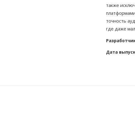
также исклю
платформами
точность ауд
где даже мал
Разработчи
Дата выпус