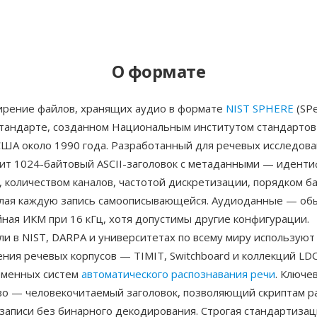
О формате
рение файлов, хранящих аудио в формате
NIST SPHERE
(SP
 стандарте, созданном Национальным институтом стандартов
США около 1990 года. Разработанный для речевых исследова
ит 1024-байтовый ASCII-заголовок с метаданными — идент
 количеством каналов, частотой дискретизации, порядком б
лая каждую запись самоописывающейся. Аудиоданные — об
ная ИКМ при 16 кГц, хотя допустимы другие конфигурации.
и в NIST, DARPA и университетах по всему миру используют
ния речевых корпусов — TIMIT, Switchboard и коллекций LD
еменных систем
автоматического распознавания речи
. Ключе
о — человекочитаемый заголовок, позволяющий скриптам р
записи без бинарного декодирования. Строгая стандартиза