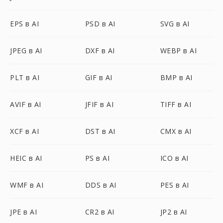
EPS в AI
PSD в AI
SVG в AI
JPEG в AI
DXF в AI
WEBP в AI
PLT в AI
GIF в AI
BMP в AI
AVIF в AI
JFIF в AI
TIFF в AI
XCF в AI
DST в AI
CMX в AI
HEIC в AI
PS в AI
ICO в AI
WMF в AI
DDS в AI
PES в AI
JPE в AI
CR2 в AI
JP2 в AI