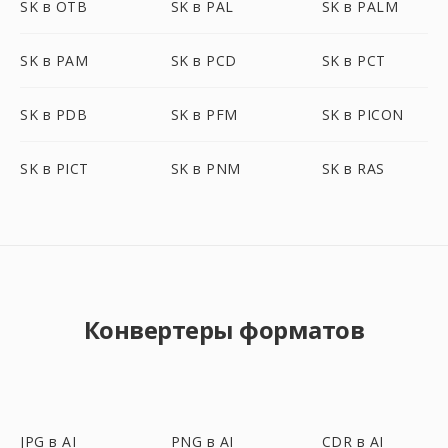
SK в OTB
SK в PAL
SK в PALM
SK в PAM
SK в PCD
SK в PCT
SK в PDB
SK в PFM
SK в PICON
SK в PICT
SK в PNM
SK в RAS
Конвертеры форматов
JPG в AI
PNG в AI
CDR в AI