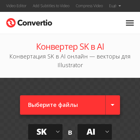
Video Editor
Add Subtitles to Video
Compress Video
Ещё
Конвертер SK в AI
Конвертация SK в AI онлайн — векторы для
Illustrator
Выберите файлы
SK
AI
в