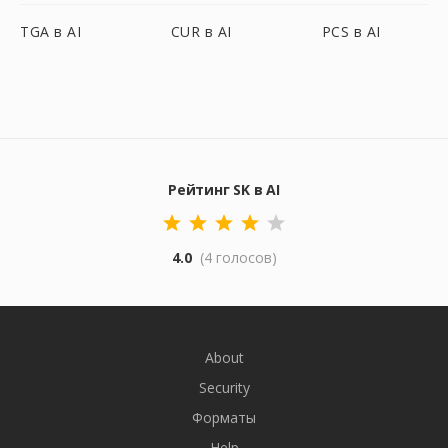
TGA в AI
CUR в AI
PCS в AI
Рейтинг SK в AI
4.0
(4 голосов)
About
Security
Форматы
Help