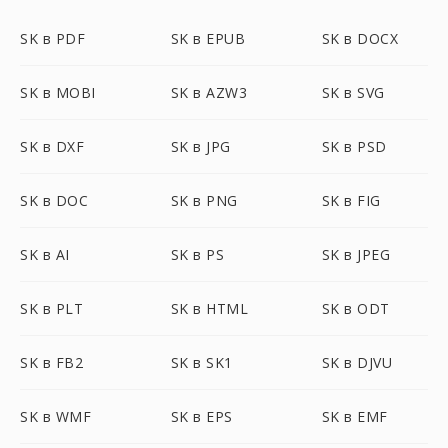
SK в PDF
SK в EPUB
SK в DOCX
SK в MOBI
SK в AZW3
SK в SVG
SK в DXF
SK в JPG
SK в PSD
SK в DOC
SK в PNG
SK в FIG
SK в AI
SK в PS
SK в JPEG
SK в PLT
SK в HTML
SK в ODT
SK в FB2
SK в SK1
SK в DJVU
SK в WMF
SK в EPS
SK в EMF