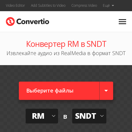
Video Editor
Add Subtitles to Video
Compress Video
Ещё
Конвертер RM в SNDT
Извлекайте аудио из RealMedia в формат SNDT
Выберите файлы
RM
SNDT
в