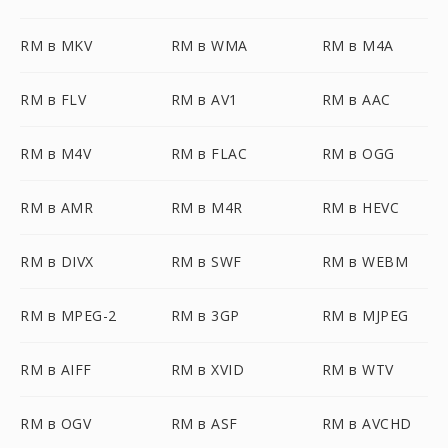
RM в MKV
RM в WMA
RM в M4A
RM в FLV
RM в AV1
RM в AAC
RM в M4V
RM в FLAC
RM в OGG
RM в AMR
RM в M4R
RM в HEVC
RM в DIVX
RM в SWF
RM в WEBM
RM в MPEG-2
RM в 3GP
RM в MJPEG
RM в AIFF
RM в XVID
RM в WTV
RM в OGV
RM в ASF
RM в AVCHD