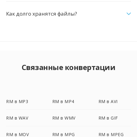
Как долго хранятся файлы?
Связанные конвертации
RM в MP3
RM в MP4
RM в AVI
RM в WAV
RM в WMV
RM в GIF
RM в MOV
RM в MPG
RM в MPEG