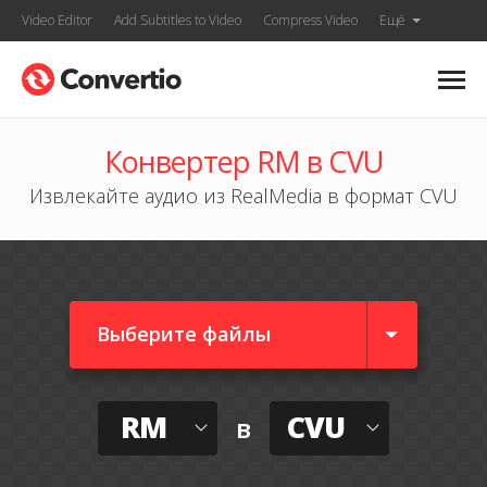
Video Editor
Add Subtitles to Video
Compress Video
Ещё
Конвертер RM в CVU
Извлекайте аудио из RealMedia в формат CVU
Выберите файлы
RM
CVU
в