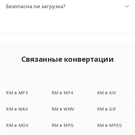
Безопасна ли загрузка?
Связанные конвертации
RM в MP3
RM в MP4
RM в AVI
RM в WAV
RM в WMV
RM в GIF
RM в MOV
RM в MPG
RM в MPEG