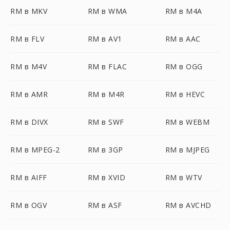
RM в MKV
RM в WMA
RM в M4A
RM в FLV
RM в AV1
RM в AAC
RM в M4V
RM в FLAC
RM в OGG
RM в AMR
RM в M4R
RM в HEVC
RM в DIVX
RM в SWF
RM в WEBM
RM в MPEG-2
RM в 3GP
RM в MJPEG
RM в AIFF
RM в XVID
RM в WTV
RM в OGV
RM в ASF
RM в AVCHD