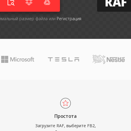
RAF
симальный размер файла или
Регистрация
Простота
Загрузите RAF, выберите FB2,