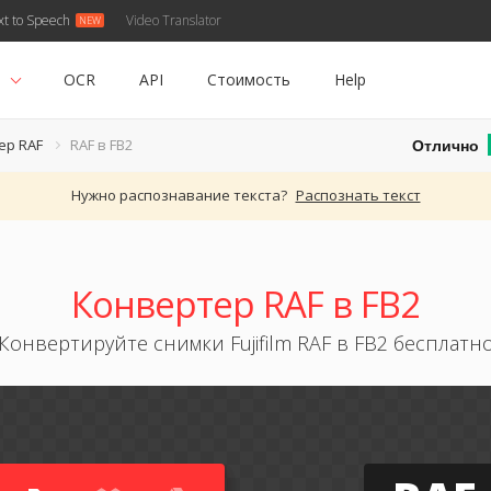
xt to Speech
Video Translator
ь
OCR
API
Стоимость
Help
Отлично
ер RAF
RAF в FB2
Нужно распознавание текста?
Распознать текст
Конвертер RAF в FB2
Конвертируйте снимки Fujifilm RAF в FB2 бесплатн