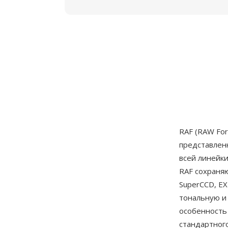
RAF (RAW Fo
представленн
всей линейк
RAF сохраня
SuperCCD, EX
тональную и
особенность
стандартног