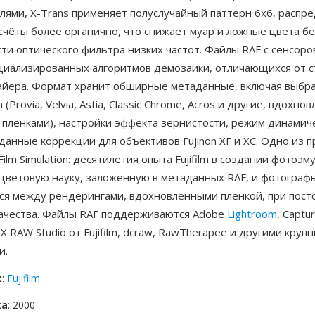
лями, X-Trans применяет полуслучайный паттерн 6x6, расп
чёты более органично, что снижает муар и ложные цвета бе
и оптического фильтра низких частот. Файлы RAF с сенсоро
циализированных алгоритмов демозаики, отличающихся от 
айера. Формат хранит обширные метаданные, включая выбр
on (Provia, Velvia, Astia, Classic Chrome, Acros и другие, вдохн
 плёнками), настройки эффекта зернистости, режим динамич
данные коррекции для объективов Fujinon XF и XC. Одно из
ilm Simulation: десятилетия опыта Fujifilm в создании фотоэм
цветовую науку, заложенную в метаданных RAF, и фотограф
ся между рендерингами, вдохновлёнными плёнкой, при пост
качества. Файлы RAF поддерживаются Adobe
Lightroom
, Captu
X RAW Studio от Fujifilm, dcraw, RawTherapee и другими кру
и.
к
:
Fujifilm
ка
: 2000