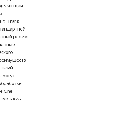
ределяющий
з
в X-Trans
стандартной
анный режим
овлённые
еского
 преимуществ
ульсий
ы могут
обработке
re One,
пными RAW-