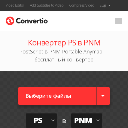
Video Editor
Add Subtitles to Video
Compress Video
Ещё
Конвертер PS в PNM
PostScript в PNM Portable Anymap —
бесплатный конвертер
Выберите файлы
PS
PNM
в