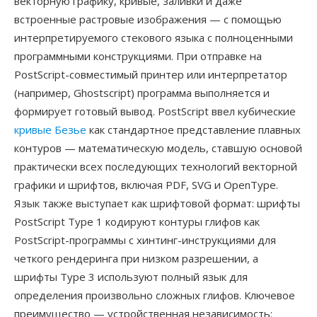
векторную графику, кривые, заливки и даже
встроенные растровые изображения — с помощью
интерпретируемого стекового языка с полноценными
программными конструкциями. При отправке на
PostScript-совместимый принтер или интерпретатор
(например, Ghostscript) программа выполняется и
формирует готовый вывод. PostScript ввел кубические
кривые Безье
как стандартное представление плавных
контуров — математическую модель, ставшую основой
практически всех последующих технологий векторной
графики и шрифтов, включая PDF, SVG и OpenType.
Язык также выступает как шрифтовой формат: шрифты
PostScript Type 1 кодируют контуры глифов как
PostScript-программы с хинтинг-инструкциями для
четкого рендеринга при низком разрешении, а
шрифты Type 3 используют полный язык для
определения произвольно сложных глифов. Ключевое
преимущество — устройственная независимость: