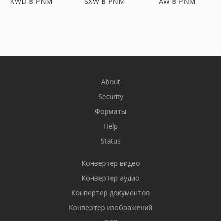
KWD в PNM
SXW в PNM
AW в PNM
About
Security
Форматы
Help
Status
Конвертер видео
Конвертер аудио
Конвертер документов
Конвертер изображений