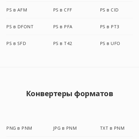
PS в AFM
PS в CFF
PS в CID
PS в DFONT
PS в PFA
PS в PT3
PS в SFD
PS в T42
PS в UFO
Конвертеры форматов
PNG в PNM
JPG в PNM
TXT в PNM