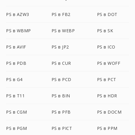
PS в AZW3
PS в FB2
PS в DOT
PS в WBMP
PS в WEBP
PS в SK
PS в AVIF
PS в JP2
PS в ICO
PS в PDB
PS в CUR
PS в WOFF
PS в G4
PS в PCD
PS в PCT
PS в T11
PS в BIN
PS в HDR
PS в CGM
PS в PFB
PS в DOCM
PS в PGM
PS в PICT
PS в PPM