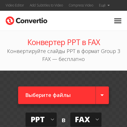
Video Editor
Add Subtitles to Video
Compress Video
Ещё
Конвертер PPT в FAX
Конвертируйте слайды PPT в формат Group 3
FAX — бесплатно
Выберите файлы
PPT
FAX
в