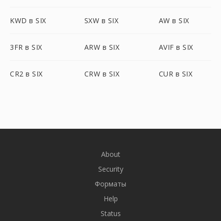
KWD в SIX
SXW в SIX
AW в SIX
3FR в SIX
ARW в SIX
AVIF в SIX
CR2 в SIX
CRW в SIX
CUR в SIX
About
Security
Форматы
Help
Status