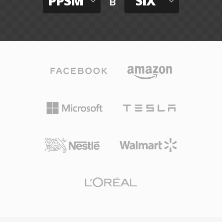
PPSM
SIX
в