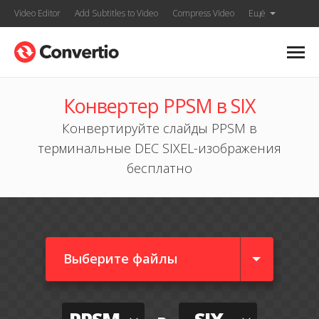
Video Editor
Add Subtitles to Video
Compress Video
Ещё
Конвертер PPSM в SIX
Конвертируйте слайды PPSM в
терминальные DEC SIXEL-изображения
бесплатно
Выберите файлы