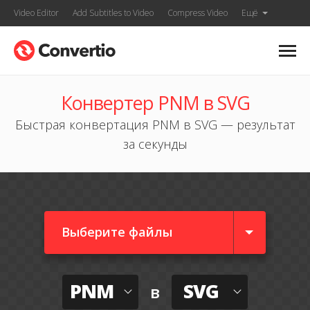
Video Editor
Add Subtitles to Video
Compress Video
Ещё
Конвертер PNM в SVG
Быстрая конвертация PNM в SVG — результат
за секунды
Выберите файлы
PNM
SVG
в