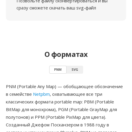
Позвольте файлу сконвертироваться и вы
сразу сможете скачать ваш svg-файл
О форматах
PNM
SVG
PNM (Portable Any Map) — обобщающее обозначение
в семействе
Netpbm
, охватывающее все три
классических формата portable map: PBM (Portable
BitMap для монохрома), PGM (Portable GrayMap для
полутонов) и PPM (Portable PixMap для цвета).
Созданный Джефом Посканзером в 1988 году в