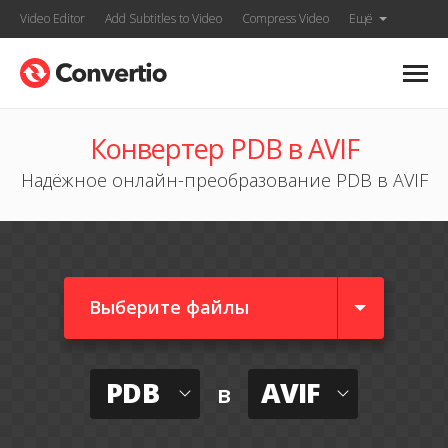
Video Editor
Add Subtitles to Video
Compress Video
Ещё
Конвертер PDB в AVIF
Надёжное онлайн-преобразование PDB в AVIF
Выберите файлы
PDB
AVIF
в