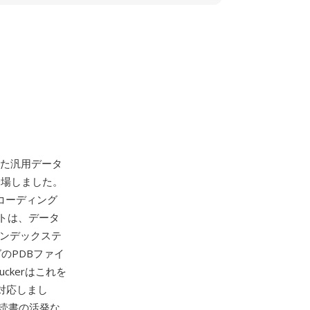
した汎用データ
初登場しました。
ンコーディング
トは、データ
インデックステ
のPDBファイ
ckerはこれを
対応しまし
読書の活発な