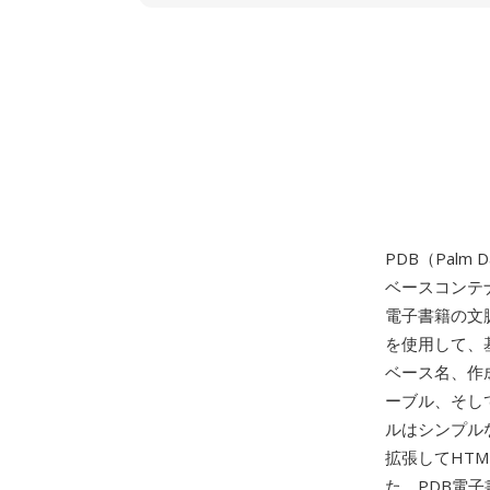
PDB（Palm 
ベースコンテナ
電子書籍の文脈
を使用して、
ベース名、作
ーブル、そし
ルはシンプルな
拡張してHT
た。PDB電