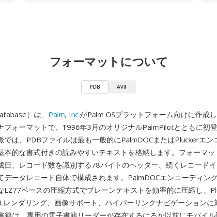
フォーマットについて
PDB
AVIF
Database）は、
Palm, Inc.
がPalm OSプラットフォーム向けに作成
フォーマットで、1996年3月のオリジナルPalmPilotとともに
では、PDBファイルは最も一般的にPalmDOCまたはPluckerエ
基本的な書式付きの読みやすいテキストを格納します。フォーマッ
成日、レコード数を識別する78バイトのヘッダー、続くレコード
てデータレコード自体で構成されます。PalmDOCエンコーディング
LZ77ベースの圧縮方式でプレーンテキストを効率的に圧縮し、Plu
MLレンダリング、画像サポート、ハイパーリンクナビゲーションに
子書籍は、専用の電子書籍リーダーが存在するはるか以前にモバイル