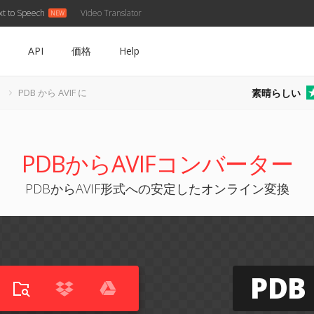
xt to Speech
Video Translator
API
価格
Help
素晴らしい
ー
PDB から AVIF に
PDBからAVIFコンバーター
PDBからAVIF形式への安定したオンライン変換
PDB