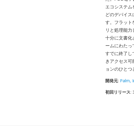
エコシステムを支
どのデバイス
す。フラット
リと処理能力
十分に文書化さ
ームにわたっ
すでに終了し
きアクセス可
ョンのひとつ
開発元
:
Palm, I
初回リリース
: