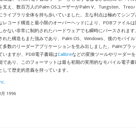
え、数百万人のPalm OSユーザーがPalm V、Tungsten、Tr
にライブラリ全体を持ち歩いていました。主な利点は極めてシンプ
なレコード構造と最小限のオーバーヘッドにより、PDBファイルは
しかない非常に制約されたハードウェアでも瞬時にパースされます
れた構造もまた強みであり、Palm OS、Windows、後のモバイ
て多数のリーダーアプリケーションを生み出しました。Palmプラ
ていますが、PDB電子書籍は
Calibre
などの変換ツールやリーダーを
能であり、このフォーマットは最も初期の実用的なモバイル電子書
として歴史的意義を持っています。
nc.
 3月 1996