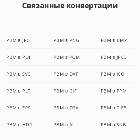
Связанные конвертации
PBM в JPG
PBM в PNG
PBM в BMP
PBM в PDF
PBM в PGM
PBM в JPEG
PBM в SVG
PBM в DXF
PBM в ICO
PBM в PLT
PBM в GIF
PBM в PPM
PBM в EPS
PBM в TGA
PBM в TIFF
PBM в HDR
PBM в AI
PBM в SNB