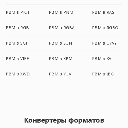
PBM в PICT
PBM в PNM
PBM в RAS
PBM в RGB
PBM в RGBA
PBM в RGBO
PBM в SGI
PBM в SUN
PBM в UYVY
PBM в VIFF
PBM в XPM
PBM в XV
PBM в XWD
PBM в YUV
PBM в JBG
Конвертеры форматов