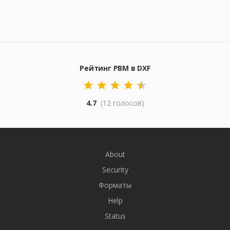
Рейтинг PBM в DXF
4.7
(12 голосов)
About
Security
Форматы
Help
Status