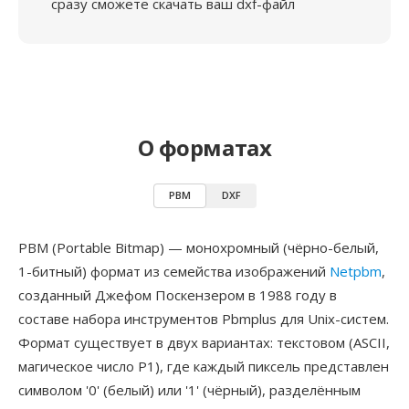
сразу сможете скачать ваш dxf-файл
О форматах
PBM
DXF
PBM (Portable Bitmap) — монохромный (чёрно-белый,
1-битный) формат из семейства изображений
Netpbm
,
созданный Джефом Поскензером в 1988 году в
составе набора инструментов Pbmplus для Unix-систем.
Формат существует в двух вариантах: текстовом (ASCII,
магическое число P1), где каждый пиксель представлен
символом '0' (белый) или '1' (чёрный), разделённым