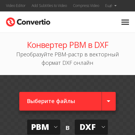
Video Editor
Add Subtitles to Video
Compress Video
Ещё
Конвертер PBM в DXF
Преобразуйте PBM-растр в векторный
формат DXF онлайн
Выберите файлы
PBM
DXF
в