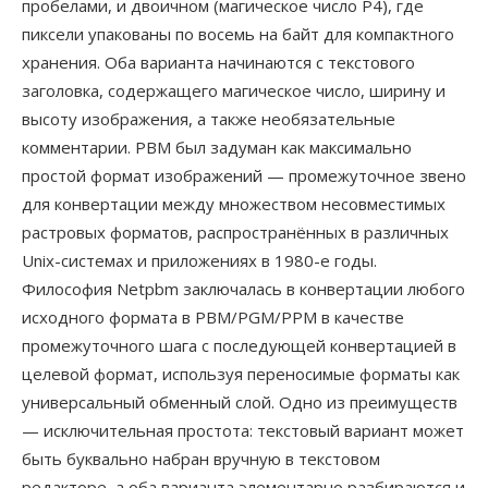
пробелами, и двоичном (магическое число P4), где
пиксели упакованы по восемь на байт для компактного
хранения. Оба варианта начинаются с текстового
заголовка, содержащего магическое число, ширину и
высоту изображения, а также необязательные
комментарии. PBM был задуман как максимально
простой формат изображений — промежуточное звено
для конвертации между множеством несовместимых
растровых форматов, распространённых в различных
Unix-системах и приложениях в 1980-е годы.
Философия Netpbm заключалась в конвертации любого
исходного формата в PBM/PGM/PPM в качестве
промежуточного шага с последующей конвертацией в
целевой формат, используя переносимые форматы как
универсальный обменный слой. Одно из преимуществ
— исключительная простота: текстовый вариант может
быть буквально набран вручную в текстовом
редакторе, а оба варианта элементарно разбираются и