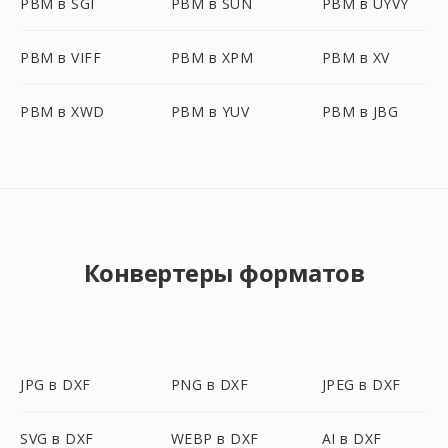
PBM в SGI
PBM в SUN
PBM в UYVY
PBM в VIFF
PBM в XPM
PBM в XV
PBM в XWD
PBM в YUV
PBM в JBG
Конвертеры форматов
JPG в DXF
PNG в DXF
JPEG в DXF
SVG в DXF
WEBP в DXF
AI в DXF