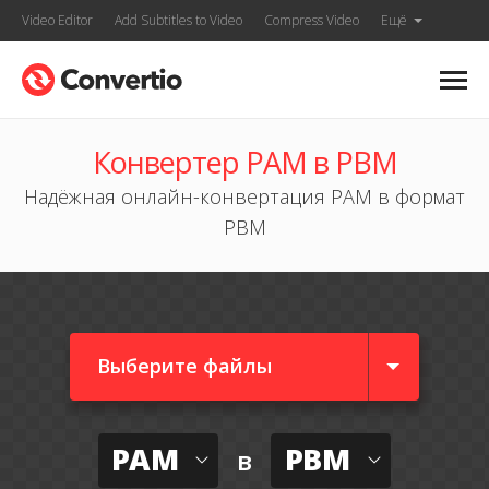
Video Editor
Add Subtitles to Video
Compress Video
Ещё
Конвертер PAM в PBM
Надёжная онлайн-конвертация PAM в формат
PBM
Выберите файлы
PAM
PBM
в