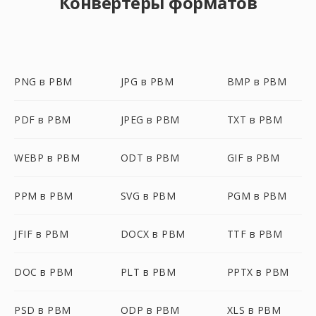
Конвертеры форматов
PNG в PBM
JPG в PBM
BMP в PBM
PDF в PBM
JPEG в PBM
TXT в PBM
WEBP в PBM
ODT в PBM
GIF в PBM
PPM в PBM
SVG в PBM
PGM в PBM
JFIF в PBM
DOCX в PBM
TTF в PBM
DOC в PBM
PLT в PBM
PPTX в PBM
PSD в PBM
ODP в PBM
XLS в PBM