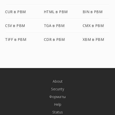
CUR в PBM
HTML в PBM
BIN в PBM
CSV в PBM
TGA в PBM
CMX в PBM
TIFF в PBM
CDR в PBM
XBM в PBM
About
Security
Форматы
Help
Status