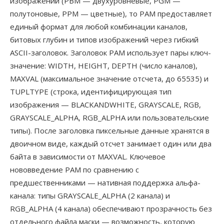
изображений (PBM — двухуровневые, PGM —
полутоновые, PPM — цветные), то PAM предоставляет
единый формат для любой комбинации каналов,
битовых глубин и типов изображений через гибкий
ASCII-заголовок. Заголовок PAM использует пары ключ-
значение: WIDTH, HEIGHT, DEPTH (число каналов),
MAXVAL (максимальное значение отсчета, до 65535) и
TUPLTYPE (строка, идентифицирующая тип
изображения — BLACKANDWHITE, GRAYSCALE, RGB,
GRAYSCALE_ALPHA, RGB_ALPHA или пользовательские
типы). После заголовка пиксельные данные хранятся в
двоичном виде, каждый отсчет занимает один или два
байта в зависимости от MAXVAL. Ключевое
нововведение PAM по сравнению с
предшественниками — нативная поддержка альфа-
канала: типы GRAYSCALE_ALPHA (2 канала) и
RGB_ALPHA (4 канала) обеспечивают прозрачность без
отдельного файла маски — возможность, которую