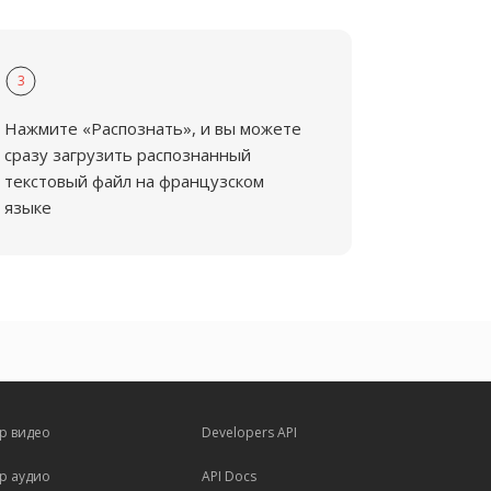
3
Нажмите «Распознать», и вы можете
сразу загрузить распознанный
текстовый файл на французском
языке
р видео
Developers API
р аудио
API Docs