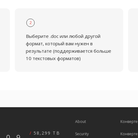
2
Выберите .doc или любой другой
формат, который вам нужен в
результате (поддерживается больше
10 текстовых форматов)
About
Конверте
58,299 TB
Security
Конверте
609