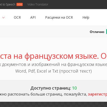
xt to Speech
Video Translator
ь
OCR
API
Расценки на OCR
Help
Отлично
ста на французском языке. 
документов и изображений на французском язык
Word, Pdf, Excel и Txt (простой текст)
Доступно страниц:
10
жно распознать больше страниц, пожалуйста,
зарегист