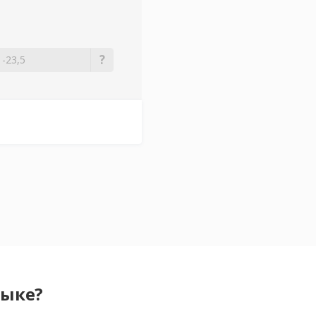
зыке?