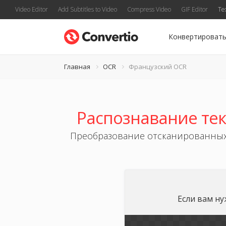
Video Editor
Add Subtitles to Video
Compress Video
GIF Editor
Te
Конвертироват
Главная
OCR
Французский OCR
Распознавание тек
Преобразование отсканированных 
Если вам ну