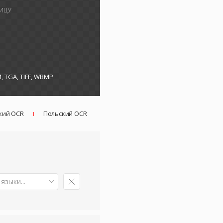
ИЦУ
M, TGA, TIFF, WBMP
кий OCR
Польский OCR
зыки...