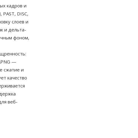
ых кадров и
 PAST, DISC,
овку слоев и
к и дельта-
ичным фоном,
ощренность:
 APNG —
е сжатие и
ет качество
ерживается
ддержка
для веб-