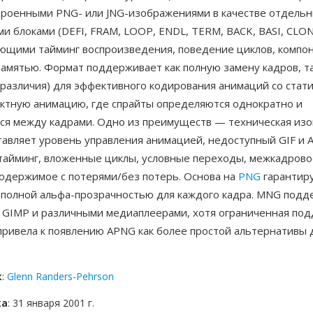
строенными PNG- или JNG-изображениями в качестве отдельн
 блоками (DEFI, FRAM, LOOP, ENDL, TERM, BACK, BASI, CLON,
ющими тайминг воспроизведения, поведение циклов, компон
амятью. Формат поддерживает как полную замену кадров, та
(различия) для эффективного кодирования анимаций со стат
ектную анимацию, где спрайты определяются однократно и
я между кадрами. Одно из преимуществ — техническая из
авляет уровень управления анимацией, недоступный GIF и
тайминг, вложенные циклы, условные переходы, межкадрово
одержимое с потерями/без потерь. Основа на
PNG
гарантиру
с полной альфа-прозрачностью для каждого кадра. MNG подд
, GIMP и различными медиаплеерами, хотя ограниченная по
привела к появлению APNG как более простой альтернативы 
к
:
Glenn Randers-Pehrson
ка
: 31 января 2001 г.