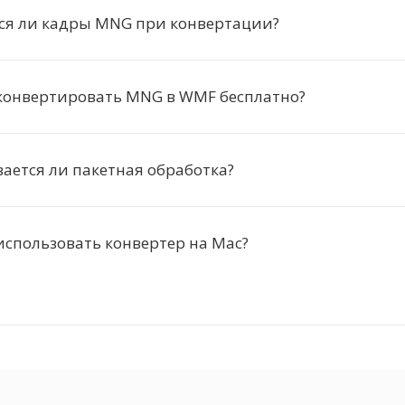
ся ли кадры MNG при конвертации?
конвертировать MNG в WMF бесплатно?
ется ли пакетная обработка?
спользовать конвертер на Mac?