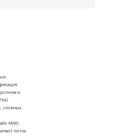
вых
ификация
ерсоном и
 PNG
, сложных
Файл MNG
мляют поток