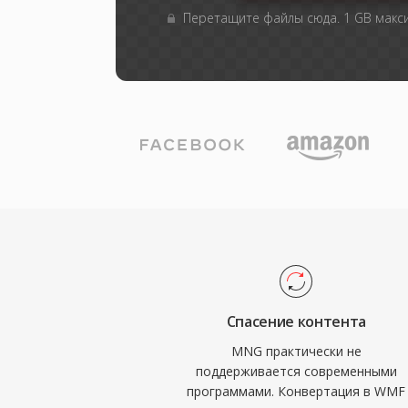
Перетащите файлы сюда. 1 GB мак
Спасение контента
MNG практически не
поддерживается современными
программами. Конвертация в WMF