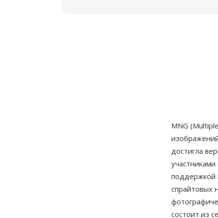
MNG (Multipl
изображений
достигла вер
участниками
поддержкой 
спрайтовых н
фотографиче
состоит из с