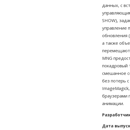
данных, с в
управляющими
SHOW), зада
управление п
обновления 
а также объ
перемещаютс
MNG предост
покадровый 
смешанное с
без потерь 
ImageMagick
браузерами 
анимации.
Разработчи
Дата выпус