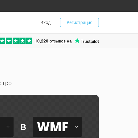
Вход
Регистрация
10,220
отзывов на
стро
WMF
в