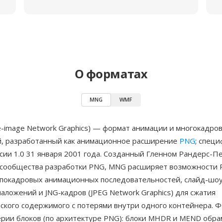
О форматах
MNG
WMF
e-image Network Graphics) — формат анимации и многокадро
, разработанный как анимационное расширение
PNG
; спец
сии 1.0 31 января 2001 года. Созданный Гленном Рандерс-П
 сообщества разработки PNG, MNG расширяет возможности
покадровых анимационных последовательностей, слайд-шоу
аложений и JNG-кадров (JPEG Network Graphics) для сжатия
ского содержимого с потерями внутри одного контейнера. 
ерии блоков (по архитектуре PNG): блоки MHDR и MEND обра