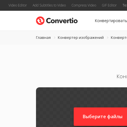
Video Editor
Add Subtitles to Video
Compress Video
GIF Editor
Te
Конвертироват
Главная
Конвертер изображений
Конверт
Кон
Выберите файлы