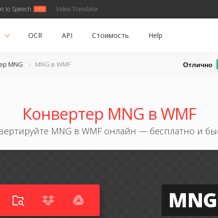
xt to Speech
Video Translator
ь
OCR
API
Стоимость
Help
Отлично
ер MNG
MNG в WMF
Конвертер MNG в WMF
вертируйте MNG в WMF онлайн — бесплатно и бы
MNG