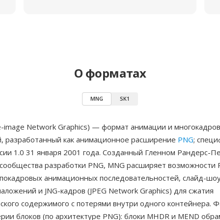
О форматах
MNG
SK1
e-image Network Graphics) — формат анимации и многокадро
, разработанный как анимационное расширение
PNG
; спец
сии 1.0 31 января 2001 года. Созданный Гленном Рандерс-П
 сообщества разработки PNG, MNG расширяет возможности
покадровых анимационных последовательностей, слайд-шоу
аложений и JNG-кадров (JPEG Network Graphics) для сжатия
ского содержимого с потерями внутри одного контейнера. 
ерии блоков (по архитектуре PNG): блоки MHDR и MEND обра