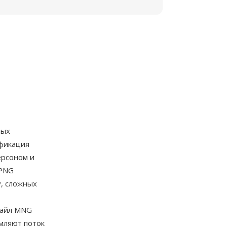
вых
ификация
ерсоном и
 PNG
, сложных
Файл MNG
мляют поток