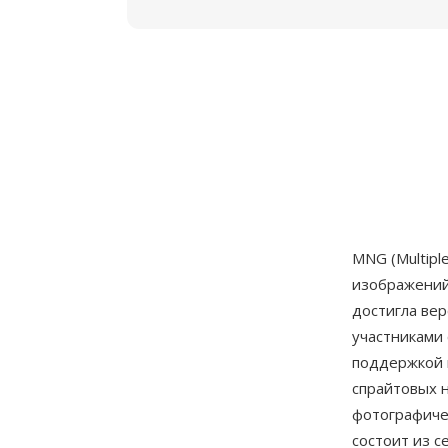
MNG (Multipl
изображений
достигла вер
участниками
поддержкой 
спрайтовых н
фотографиче
состоит из с