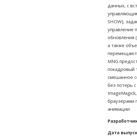
данных, с в
управляющими
SHOW), зада
управление п
обновления 
а также объ
перемещаютс
MNG предост
покадровый 
смешанное с
без потерь 
ImageMagick
браузерами 
анимации.
Разработчи
Дата выпус