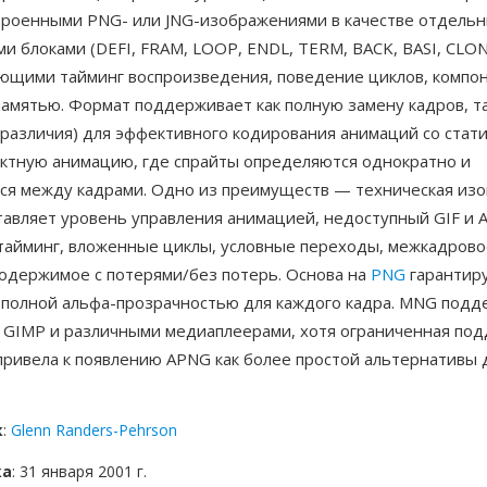
строенными PNG- или JNG-изображениями в качестве отдельн
 блоками (DEFI, FRAM, LOOP, ENDL, TERM, BACK, BASI, CLON,
ющими тайминг воспроизведения, поведение циклов, компон
амятью. Формат поддерживает как полную замену кадров, та
(различия) для эффективного кодирования анимаций со стат
ектную анимацию, где спрайты определяются однократно и
я между кадрами. Одно из преимуществ — техническая из
авляет уровень управления анимацией, недоступный GIF и
тайминг, вложенные циклы, условные переходы, межкадрово
одержимое с потерями/без потерь. Основа на
PNG
гарантиру
с полной альфа-прозрачностью для каждого кадра. MNG подд
, GIMP и различными медиаплеерами, хотя ограниченная по
привела к появлению APNG как более простой альтернативы 
к
:
Glenn Randers-Pehrson
ка
: 31 января 2001 г.