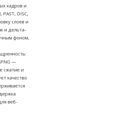
ых кадров и
 PAST, DISC,
овку слоев и
к и дельта-
ичным фоном,
ощренность:
 APNG —
е сжатие и
ет качество
ерживается
ддержка
для веб-