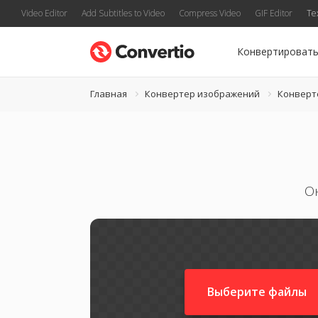
Video Editor
Add Subtitles to Video
Compress Video
GIF Editor
Te
Конвертироват
Главная
Конвертер изображений
Конверт
О
Выберите файлы