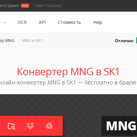
xt to Speech
Video Translator
ь
OCR
API
Стоимость
Help
Отлично
ер MNG
MNG в SK1
Конвертер MNG в SK1
нлайн-конвертер MNG в SK1 — бесплатно в браузе
MNG