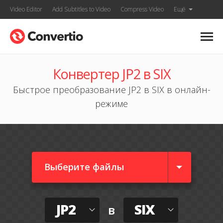
Video Editor
Add Subtitles to Video
Compress Video
Ещё
Конвертер JP2 в SIX
Быстрое преобразование JP2 в SIX в онлайн-
режиме
Выберите файлы
JP2
SIX
в