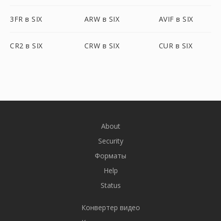
3FR в SIX
ARW в SIX
AVIF в SIX
CR2 в SIX
CRW в SIX
CUR в SIX
About
Security
Форматы
Help
Status
Конвертер видео